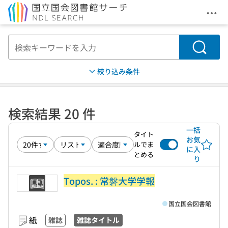
メニ
本文へ移動
検索
絞り込み条件
検索結果 20 件
一括
タイト
お気
ルでま
に入
とめる
り
Topos. : 常磐大学学報
国立国会図書館
紙
雑誌
雑誌タイトル