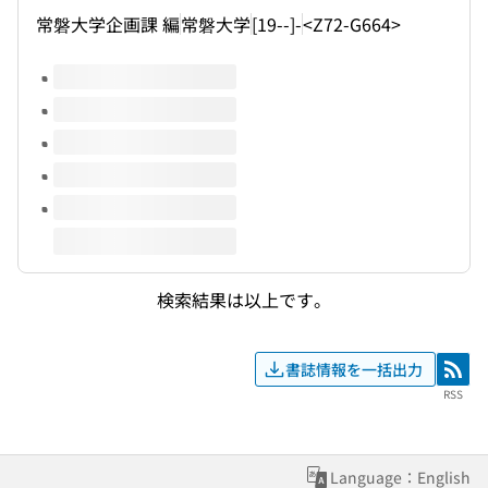
常磐大学企画課 編
常磐大学
[19--]-
<Z72-G664>
このタイトルの巻号
検索結果は以上です。
書誌情報を一括出力
RSS
RSS
Language：English