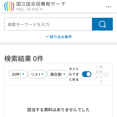
メニ
本文へ移動
検索
絞り込み条件
検索結果 0件
一括
タイト
お気
ルでま
に入
とめる
り
該当する資料はありませんでした