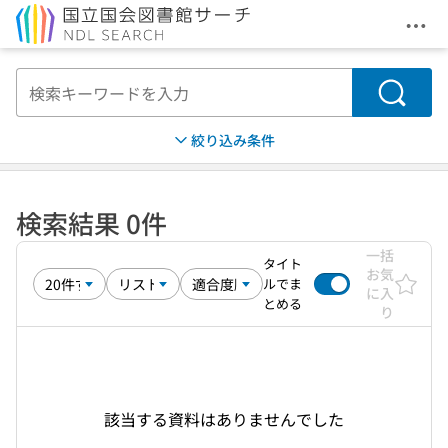
メニ
本文へ移動
検索
絞り込み条件
検索結果 0件
一括
タイト
お気
ルでま
に入
とめる
り
該当する資料はありませんでした