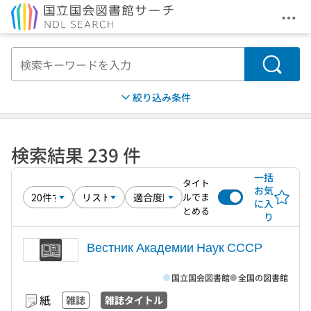
メニ
本文へ移動
検索
絞り込み条件
検索結果 239 件
一括
タイト
お気
ルでま
に入
とめる
り
Вестник Академии Наук СССР
国立国会図書館
全国の図書館
紙
雑誌
雑誌タイトル