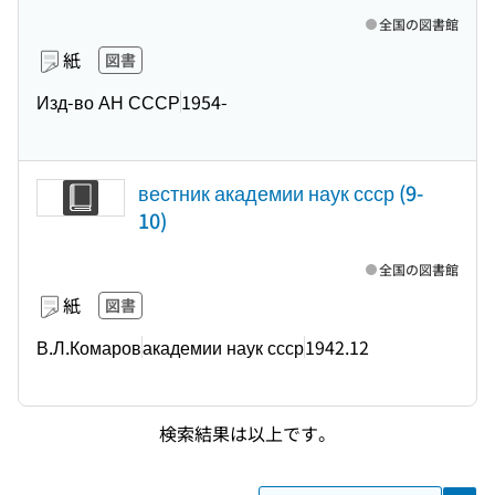
全国の図書館
紙
図書
Изд-во АН СССР
1954-
вестник академии наук ссср (9-
10)
全国の図書館
紙
図書
В.Л.Комаров
академии наук ссср
1942.12
検索結果は以上です。