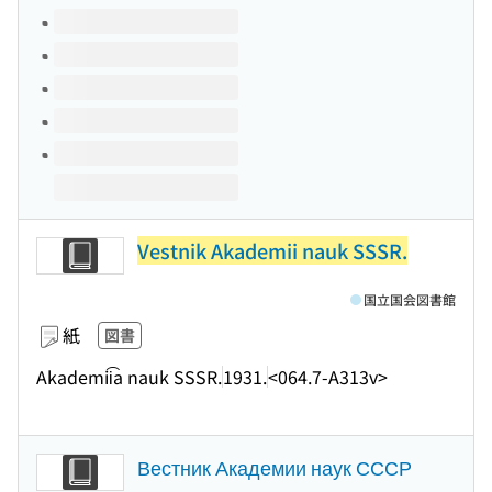
このタイトルの巻号
Vestnik Akademii nauk SSSR.
国立国会図書館
紙
図書
Akademii͡a nauk SSSR.
1931.
<064.7-A313v>
Вестник Академии наук СССР