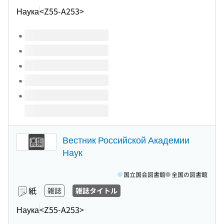
Наука
<Z55-A253>
このタイトルの巻号
Вестник Российской Академии
Наук
国立国会図書館
全国の図書館
紙
雑誌
雑誌タイトル
Наука
<Z55-A253>