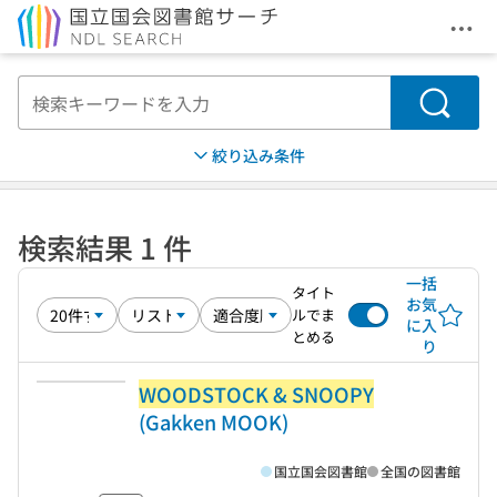
メニ
本文へ移動
検索
絞り込み条件
検索結果 1 件
一括
タイト
お気
ルでま
に入
とめる
り
WOODSTOCK & SNOOPY
(Gakken MOOK)
国立国会図書館
全国の図書館