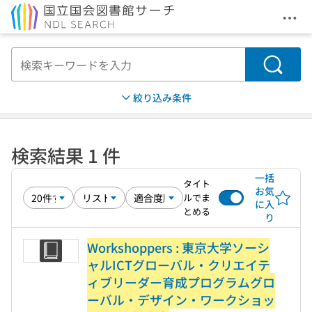
メニ
本文へ移動
検索
絞り込み条件
検索結果 1 件
一括
タイト
お気
ルでま
に入
とめる
り
Workshoppers : 東京大学ソーシ
ャルICTグローバル・クリエイテ
ィブリーダー育成プログラムグロ
ーバル・デザイン・ワークショッ