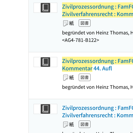
Zivilprozessordnung : FamF
Zivilverfahrensrecht : Kom
紙
図書
begründet von Heinz Thomas, Han
<AG4-781-B122>
Zivilprozessordnung : FamFG
Kommentar
44. Aufl
紙
図書
begründet von Heinz Thomas, Hans
Zivilprozessordnung : F
Zivilverfahrensrecht : Komm
紙
図書