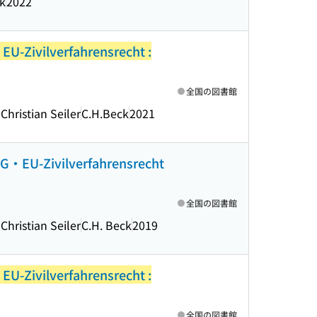
ck
2022
EU-Zivilverfahrensrecht :
全国の図書館
hristian Seiler
C.H.Beck
2021
G・EU-Zivilverfahrensrecht
全国の図書館
hristian Seiler
C.H. Beck
2019
EU-Zivilverfahrensrecht :
全国の図書館