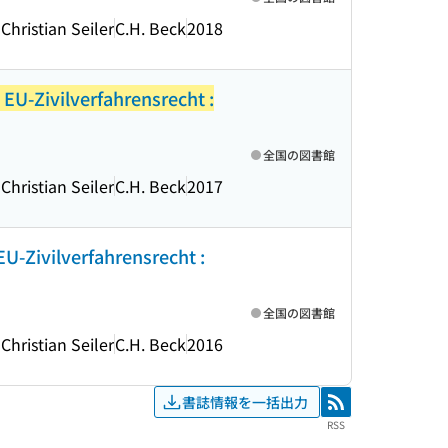
hristian Seiler
C.H. Beck
2018
EU-Zivilverfahrensrecht :
全国の図書館
hristian Seiler
C.H. Beck
2017
-Zivilverfahrensrecht :
全国の図書館
hristian Seiler
C.H. Beck
2016
書誌情報を一括出力
RSS
RSS