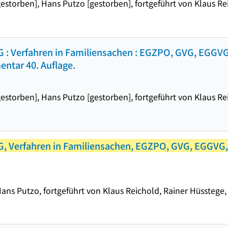
torben], Hans Putzo [gestorben], fortgeführt von Klaus Reic
G : Verfahren in Familiensachen : EGZPO, GVG, EGGVG
entar 40. Auflage.
torben], Hans Putzo [gestorben], fortgeführt von Klaus Reic
, Verfahren in Familiensachen, EGZPO, GVG, EGGVG, 
s Putzo, fortgeführt von Klaus Reichold, Rainer Hüsstege, C