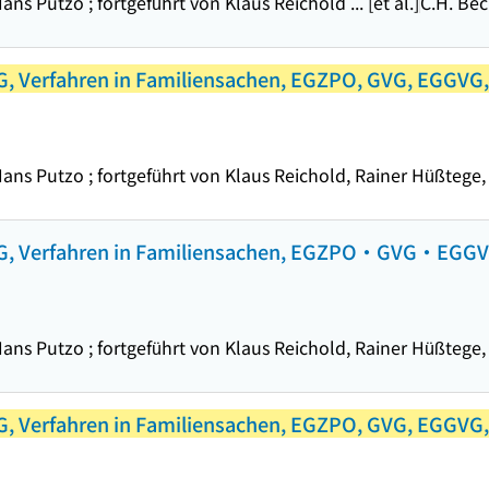
 Putzo ; fortgeführt von Klaus Reichold ... [et al.]
C.H. Be
, Verfahren in Familiensachen, EGZPO, GVG, EGGVG, 
s Putzo ; fortgeführt von Klaus Reichold, Rainer Hüßtege, C
FG, Verfahren in Familiensachen, EGZPO・GVG・EGGV
s Putzo ; fortgeführt von Klaus Reichold, Rainer Hüßtege, C
, Verfahren in Familiensachen, EGZPO, GVG, EGGVG, 