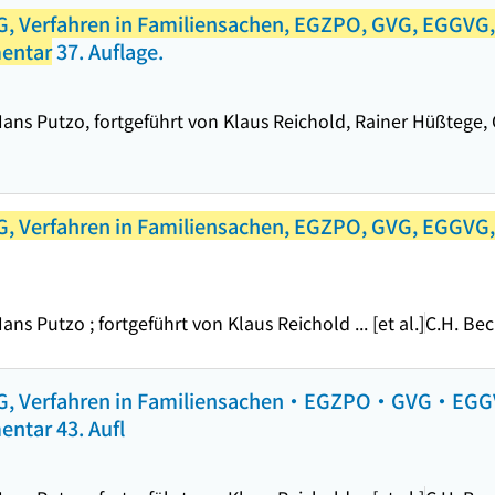
G, Verfahren in Familiensachen, EGZPO, GVG, EGGVG,
mentar
37. Auflage.
s Putzo, fortgeführt von Klaus Reichold, Rainer Hüßtege, C
, Verfahren in Familiensachen, EGZPO, GVG, EGGVG, 
 Putzo ; fortgeführt von Klaus Reichold ... [et al.]
C.H. Be
amFG, Verfahren in Familiensachen・EGZPO・GVG・E
entar 43. Aufl