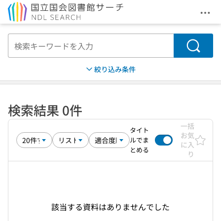
メニ
本文へ移動
検索
絞り込み条件
検索結果 0件
一括
タイト
お気
ルでま
に入
とめる
り
該当する資料はありませんでした