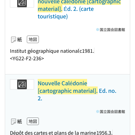
nouvelle calédonie [cartographic
material].
Éd. 2. (carte
touristique)
国立国会図書館
紙
地図
Institut géographique national
c1981.
<YG22-F2-236>
Nouvelle Calédonie
[cartographic material].
Ed. no.
2.
国立国会図書館
紙
地図
Dépôt des cartes et plans de la marine
1956.3.