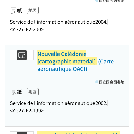
国立国会図書館
紙
地図
Service de l'information aéronautique
2004.
<YG27-F2-200>
Nouvelle Calédonie
[cartographic material].
(Carte
aéronautique OACI)
国立国会図書館
紙
地図
Service de l'information aéronautique
2002.
<YG27-F2-199>