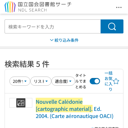
メニ
本文へ移動
検索
絞り込み条件
検索結果 5 件
一括
タイト
お気
ルでま
に入
とめる
り
Nouvelle Calédonie
[cartographic material].
Ed.
2004. (Carte aéronautique OACI)