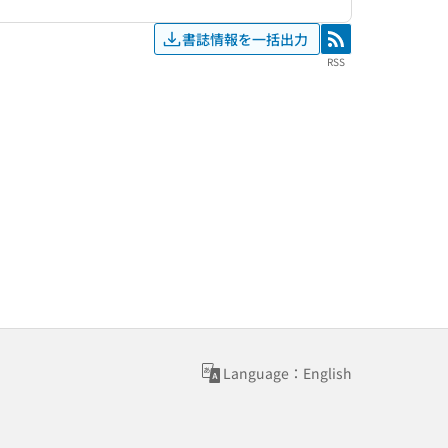
書誌情報を一括出力
RSS
RSS
Language：English