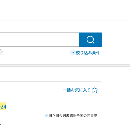
検索
絞り込み条件
一括お気に入り
024
国立国会図書館
全国の図書館
>