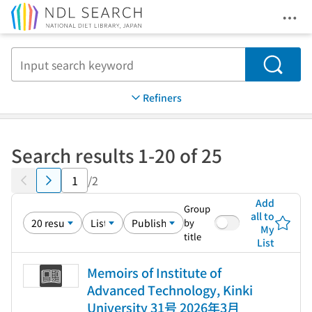
Ope
Jump to main content
Search
Refiners
Search results 1-20 of 25
/2
Add
Group
all to
by
My
title
List
Memoirs of Institute of
Advanced Technology, Kinki
University 31号 2026年3月