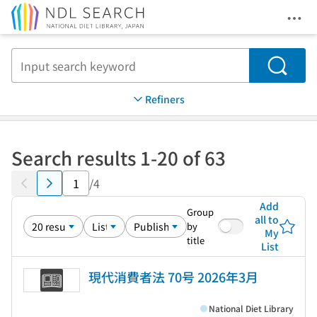
Ope
Jump to main content
Search
Refiners
Search results 1-20 of 63
/4
Add
Group
all to
by
My
title
List
現代消費者法 70号 2026年3月
National Diet Library