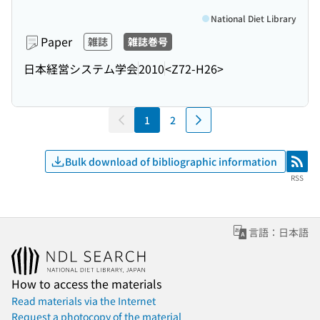
National Diet Library
Paper
雑誌
雑誌巻号
日本経営システム学会
2010
<Z72-H26>
1
2
Bulk download of bibliographic information
RSS
RSS
言語：日本語
How to access the materials
Read materials via the Internet
Request a photocopy of the material