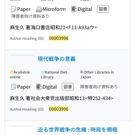
Paper
Microform
Digital
図書
障害者向け資料あり
麻生久 著
海口書店
昭和21
<F13-A93aウ>
00003996
Author Heading (ID)
現代戦争の意義
Available
National Diet
Other Libraries in
online
Library
Japan
Paper
Digital
図書
障害者向け資料あり
麻生久 著
社会大衆党出版部
昭和13
<特252-434>
00003996
Author Heading (ID)
迫る世界戦争の危機 : 時局を積極