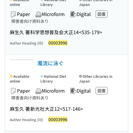
online
Library
Japan
Paper
Microform
Digital
図書
障害者向け資料あり
麻生久 著
科学思想普及会
大正14
<535-179>
00003996
Author Heading (ID)
濁流に泳ぐ
Available
National Diet
Other Libraries in
online
Library
Japan
Paper
Microform
Digital
図書
障害者向け資料あり
麻生久 著
新光社
大正12
<517-146>
00003996
Author Heading (ID)