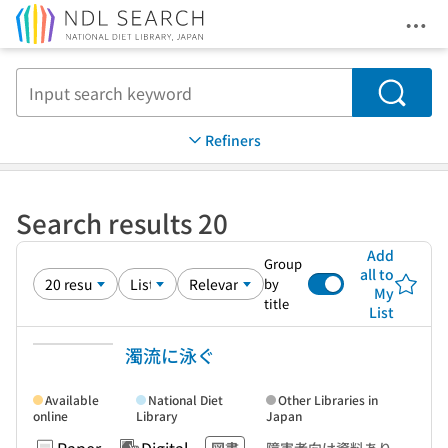
Ope
Jump to main content
Search
Refiners
Search results 20
Add
Group
all to
by
My
title
List
濁流に泳ぐ
Available
National Diet
Other Libraries in
online
Library
Japan