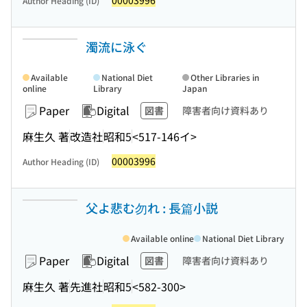
00003996
Author Heading (ID)
濁流に泳ぐ
Available
National Diet
Other Libraries in
online
Library
Japan
Paper
Digital
図書
障害者向け資料あり
麻生久 著
改造社
昭和5
<517-146イ>
00003996
Author Heading (ID)
父よ悲む勿れ : 長篇小説
Available online
National Diet Library
Paper
Digital
図書
障害者向け資料あり
麻生久 著
先進社
昭和5
<582-300>