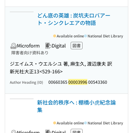
どん底の英雄 : 炭坑夫ロバアー
ト・シンクレエアの物語
Available online
National Diet Library
Microform
Digital
図書
障害者向け資料あり
ジエイムス・ウエルシユ 著, 麻生久, 渡辺康夫 訳
新光社
大正13
<529-166>
00660365
00003996
00543360
Author Heading (ID)
新社会的秩序へ : 棚橋小虎紀念論
集
Available online
National Diet Library
Microform
Digital
図書