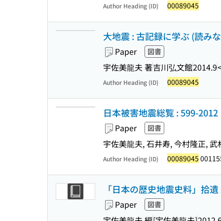
00089045
Author Heading (ID)
大地震 : 古記録に学ぶ (読み
Paper
図書
宇佐美龍夫 著
吉川弘文館
2014.9
00089045
Author Heading (ID)
日本被害地震総覧 : 599-2012
Paper
図書
宇佐美龍夫, 石井寿, 今村隆正, 武
00089045
00115
Author Heading (ID)
「日本の歴史地震史料」拾遺 
Paper
図書
宇佐美龍夫 編
[宇佐美龍夫]
2012.