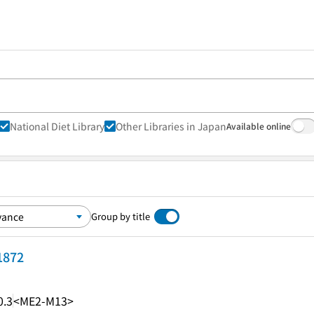
National Diet Library
Other Libraries in Japan
Available online
Group by title
872
0.3
<ME2-M13>