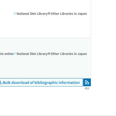
National Diet Library
Other Libraries in Japan
ble online
National Diet Library
Other Libraries in Japan
Bulk download of bibliographic information
RSS
RSS