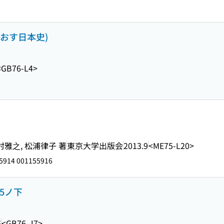
なおす日本史)
<GB76-L4>
村雅之, 松浦律子 著
東京大学出版会
2013.9
<ME75-L20>
5914 001155916
5ノ下
6
<GB76-J7>