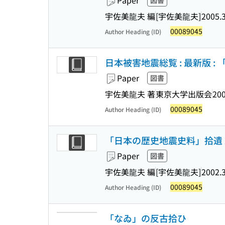
Paper
図書
宇佐美龍夫 編
[宇佐美龍夫]
2005.
00089045
Author Heading (ID)
日本被害地震総覧 : 最新版 : 「4
Paper
図書
宇佐美龍夫 著
東京大学出版会
200
00089045
Author Heading (ID)
「日本の歴史地震史料」拾遺 
Paper
図書
宇佐美龍夫 編
[宇佐美龍夫]
2002.
00089045
Author Heading (ID)
「なゐ」の反古拾ひ