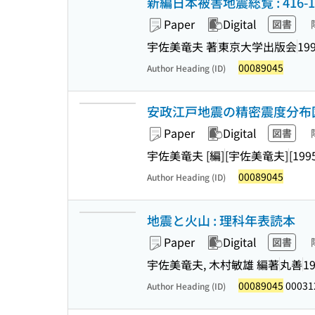
新編日本被害地震総覧 : 416-
Paper
Digital
図書
宇佐美竜夫 著
東京大学出版会
199
00089045
Author Heading (ID)
安政江戸地震の精密震度分布
Paper
Digital
図書
宇佐美竜夫 [編]
[宇佐美竜夫]
[199
00089045
Author Heading (ID)
地震と火山 : 理科年表読本
Paper
Digital
図書
宇佐美竜夫, 木村敏雄 編著
丸善
19
00089045
00031
Author Heading (ID)