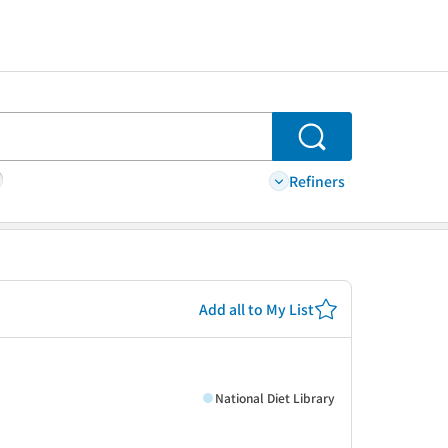
Search
Refiners
Add all to My List
National Diet Library