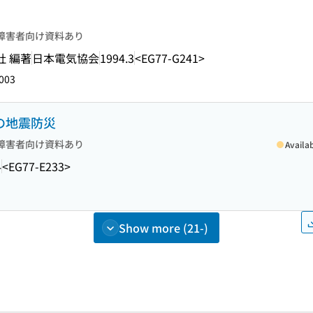
障害者向け資料あり
社 編著
日本電気協会
1994.3
<EG77-G241>
003
私の地震防災
障害者向け資料あり
Availa
4
<EG77-E233>
Show more (21-)