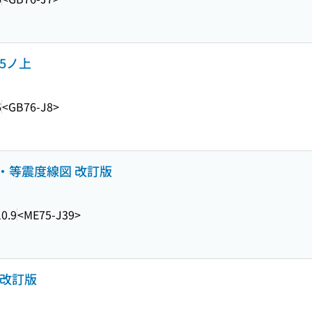
5ノ上
6
<GB76-J8>
・等震度線図 改訂版
0.9
<ME75-J39>
 改訂版