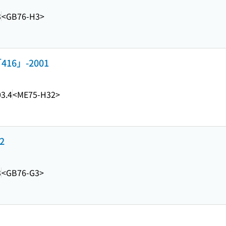
3
<GB76-H3>
16」-2001
3.4
<ME75-H32>
2
3
<GB76-G3>