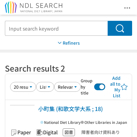
Ope
Jump to main content
Search
Refiners
Search results 2
Add
Group
all to
by
My
title
List
小町集 (和歌文学大系 ; 18)
National Diet Library
Other Libraries in Japan
Paper
Digital
図書
障害者向け資料あり