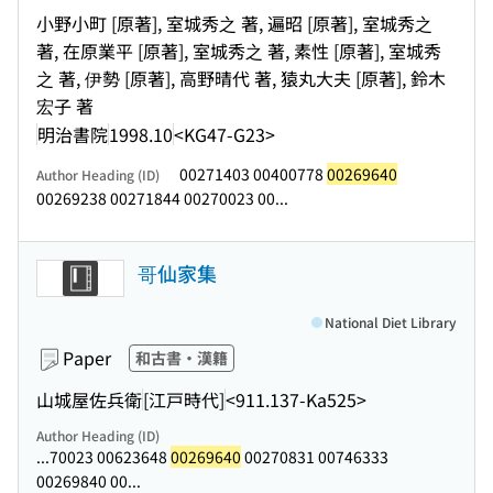
小野小町 [原著], 室城秀之 著, 遍昭 [原著], 室城秀之
著, 在原業平 [原著], 室城秀之 著, 素性 [原著], 室城秀
之 著, 伊勢 [原著], 高野晴代 著, 猿丸大夫 [原著], 鈴木
宏子 著
明治書院
1998.10
<KG47-G23>
00271403 00400778
00269640
Author Heading (ID)
00269238 00271844 00270023 00...
哥仙家集
National Diet Library
Paper
和古書・漢籍
山城屋佐兵衛
[江戸時代]
<911.137-Ka525>
Author Heading (ID)
...70023 00623648
00269640
00270831 00746333
00269840 00...