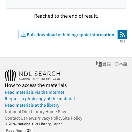
Reached to the end of result.
Bulk download of bibliographic information
RSS
RSS
言語：日本語
How to access the materials
Read materials via the Internet
Request a photocopy of the material
Read materials at the library
National Diet Library Home Page
Contact Us
News
Privacy Policy
Site Policy
© 2024- National Diet Library, Japan.
202
Page Num.