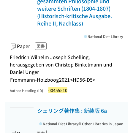
gesammten Philosophie und
weitere Schriften (1804-1807)
(Historisch-kritische Ausgabe.
Reihe II, Nachlass)
National Diet Library
Paper
図書
Friedrich Wilhelm Joseph Schelling,
herausgegeben von Christop Binkelmann und
Daniel Unger
Frommann-Holzboog
2021
<HD56-D5>
00455510
Author Heading (ID)
シェリング著作集 : 新装版 6a
National Diet Library
Other Libraries in Japan