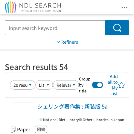
Ope
Jump to main content
Search
Refiners
Search results 54
Add
Group
all to
by
My
title
List
シェリング著作集 : 新装版 5a
National Diet Library
Other Libraries in Japan
Paper
図書