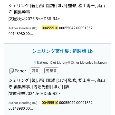
シェリング [著], 西川富雄 [ほか] 監修, 松山壽一, 髙山
守 編集幹事
文屋秋栄
2025.5
<HD56-R4>
00455510
00055042 00091352
Author Heading (ID)
00148980 00...
シェリング著作集 : 新装版 1b
National Diet Library
Other Libraries in Japan
Paper
図書
児童書
シェリング [著], 西川富雄 [ほか] 監修, 松山壽一, 髙山
守 編集幹事, [浅沼光樹] [ほか] [訳]
文屋秋栄
2024.5
<HD56-R2>
00455510
00055042 00091352
Author Heading (ID)
00148980 00...