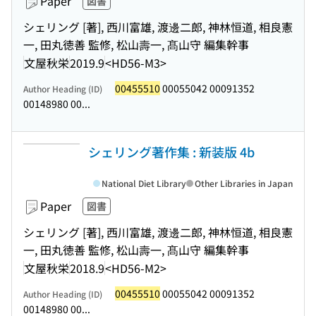
Paper
図書
シェリング [著], 西川富雄, 渡邊二郎, 神林恒道, 相良憲
一, 田丸徳善 監修, 松山壽一, 髙山守 編集幹事
文屋秋栄
2019.9
<HD56-M3>
00455510
00055042 00091352
Author Heading (ID)
00148980 00...
シェリング著作集 : 新装版 4b
National Diet Library
Other Libraries in Japan
Paper
図書
シェリング [著], 西川富雄, 渡邊二郎, 神林恒道, 相良憲
一, 田丸徳善 監修, 松山壽一, 髙山守 編集幹事
文屋秋栄
2018.9
<HD56-M2>
00455510
00055042 00091352
Author Heading (ID)
00148980 00...