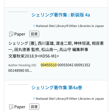
シェリング著作集 : 新装版 4a
National Diet Library
Other Libraries in Japan
Paper
図書
シェリング [著], 西川富雄, 渡邊二郎, 神林恒道, 相良憲
一, 田丸徳善 監修, 松山壽一, 髙山守 編集幹事
文屋秋栄
2018.9
<HD56-M1>
00455510
00055042 00091352
Author Heading (ID)
00148980 00...
シェリング著作集 第4a巻
National Diet Library
Other Libraries in Japan
Paper
図書