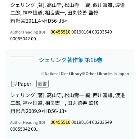
シェリング [著], 高山守, 松山壽一 編, 西川富雄, 渡邊
二郎, 神林恒道, 相良憲一, 田丸徳善 監修
燈影舎
2011.4
<HD56-J5>
00455510
00190164 00203549
Author Heading (ID)
00055042 00...
シェリング著作集 第1b巻
National Diet Library
Other Libraries in Japan
Paper
図書
シェリング [著], 高山守, 松山壽一 編, 西川富雄, 渡邊
二郎, 神林恒道, 相良憲一, 田丸徳善 監修
燈影舎
2009.9
<HD56-J3>
00455510
00190164 00203549
Author Heading (ID)
00055042 00...