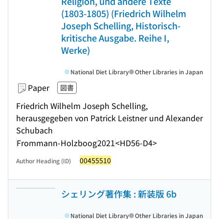
Religion, und andere Texte
(1803-1805) (Friedrich Wilhelm
Joseph Schelling, Historisch-
kritische Ausgabe. Reihe I,
Werke)
National Diet Library
Other Libraries in Japan
Paper
図書
Friedrich Wilhelm Joseph Schelling,
herausgegeben von Patrick Leistner und Alexander
Schubach
Frommann-Holzboog
2021
<HD56-D4>
00455510
Author Heading (ID)
シェリング著作集 : 新装版 6b
National Diet Library
Other Libraries in Japan