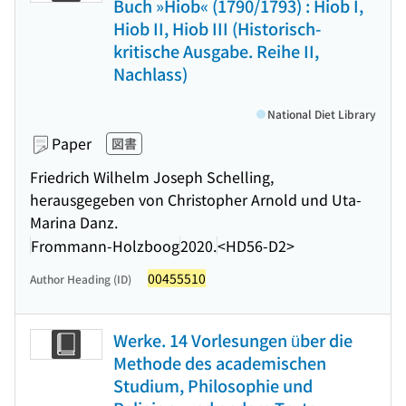
Buch »Hiob« (1790/1793) : Hiob I,
Hiob II, Hiob III (Historisch-
kritische Ausgabe. Reihe II,
Nachlass)
National Diet Library
Paper
図書
Friedrich Wilhelm Joseph Schelling,
herausgegeben von Christopher Arnold und Uta-
Marina Danz.
Frommann-Holzboog
2020.
<HD56-D2>
00455510
Author Heading (ID)
Werke. 14 Vorlesungen über die
Methode des academischen
Studium, Philosophie und