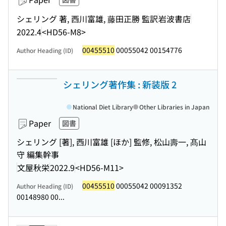
シェリング 著, 西川富雄, 藤田正勝 監訳
岩波書店
2022.4
<HD56-M8>
00455510
00055042 00154776
Author Heading (ID)
シェリング著作集 : 新装版 2
National Diet Library
Other Libraries in Japan
Paper
図書
シェリング [著], 西川富雄 [ほか] 監修, 松山壽一, 髙山
守 編集幹事
文屋秋栄
2022.9
<HD56-M11>
00455510
00055042 00091352
Author Heading (ID)
00148980 00...