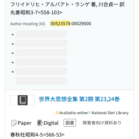
フリイドリヒ・アルバアト・ランゲ 著, 川合貞一 訳
丸善
昭和3-7
<558-103>
00523578
00029000
Author Heading (ID)
Volumes of this title
世界大思想全集 第2期 第23,24巻
Available online
National Diet Library
Paper
Digital
図書
障害者向け資料あり
春秋社
昭和4-5
<566-53>