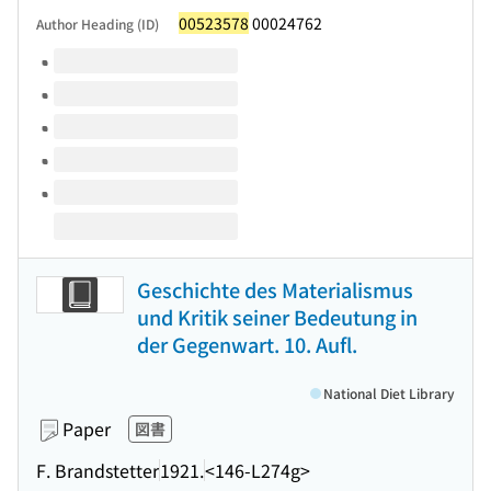
00523578
00024762
Author Heading (ID)
Volumes of this title
Geschichte des Materialismus
und Kritik seiner Bedeutung in
der Gegenwart. 10. Aufl.
National Diet Library
Paper
図書
F. Brandstetter
1921.
<146-L274g>