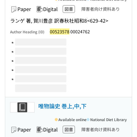
Paper
Digital
図書
障害者向け資料あり
ランゲ 著, 賀川豊彦 訳
春秋社
昭和8
<629-42>
00523578
00024762
Author Heading (ID)
Volumes of this title
唯物論史 巻上,中,下
Available online
National Diet Library
Paper
Digital
図書
障害者向け資料あり