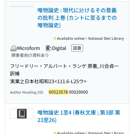
唯物論史 : 現代に於けるその意義
の批判 上巻 (カントに至るまでの
唯物論史)
Available online
National Diet Library
Microform
Digital
図書
障害者向け資料あり
フリードリー・アルバート・ランゲ 原著, 川合貞一
訳補
実業之日本社
昭和23
<111.6-L25ウ>
00523578
00029000
Author Heading (ID)
唯物論史 1至4 (春秋文庫 ; 第3部 第
23至26)
Available online
National Diet Library