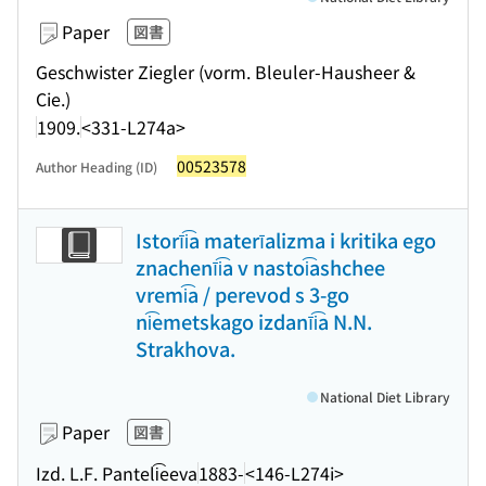
Paper
図書
Geschwister Ziegler (vorm. Bleuler-Hausheer &
Cie.)
1909.
<331-L274a>
00523578
Author Heading (ID)
Istorīi͡a materīalizma i kritika ego
znachenīi͡a v nastoi͡ashchee
vremi͡a / perevod s 3-go
ni͡emetskago izdanīi͡a N.N.
Strakhova.
National Diet Library
Paper
図書
Izd. L.F. Panteli͡eeva
1883-
<146-L274i>