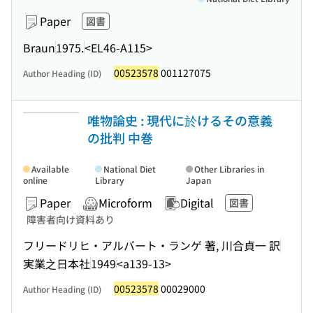
Paper
図書
Braun
1975.
<EL46-A115>
00523578
001127075
Author Heading (ID)
唯物論史 : 現代に於けるその意義
の批判 中巻
Available
National Diet
Other Libraries in
online
Library
Japan
Paper
Microform
Digital
図書
障害者向け資料あり
フリードリヒ・アルバート・ランゲ 著, 川合貞一 訳
実業之日本社
1949
<a139-13>
00523578
00029000
Author Heading (ID)