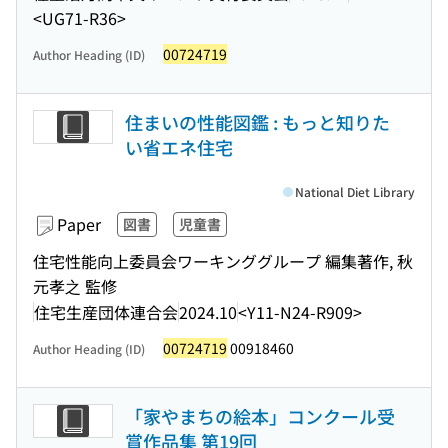
<UG71-R36>
00724719
Author Heading (ID)
住まいの性能図鑑 : もっと知りた
い省エネ住宅
National Diet Library
Paper
図書
児童書
住宅性能向上委員会ワーキンググループ 編集著作, 秋
元孝之 監修
住宅生産団体連合会
2024.10
<Y11-N24-R909>
00724719
00918460
Author Heading (ID)
「家やまちの絵本」コンクール受
賞作品集 第19回