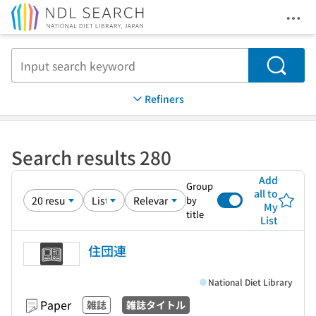
Ope
Jump to main content
Search
Refiners
Search results 280
Add
Group
all to
by
My
title
List
住団連
National Diet Library
Paper
雑誌
雑誌タイトル