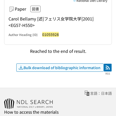
National Diet Library
Paper
図書
Carol Bellamy [述]
フェリス女学院大学
[2001]
<EG57-H550>
01055928
Author Heading (ID)
Reached to the end of result.
Bulk download of bibliographic information
RSS
RSS
言語：日本語
How to access the materials