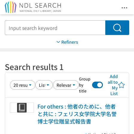
Ope
Jump to main content
Search
Refiners
Search results 1
Add
Group
all to
by
My
title
List
For others : 他者のために、他者
と共に : フェリス女学院大学名誉
博士学位贈呈式報告書