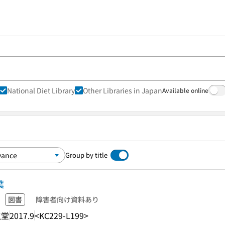
National Diet Library
Other Libraries in Japan
Available online
Group by title
葉
図書
障害者向け資料あり
龍堂
2017.9
<KC229-L199>