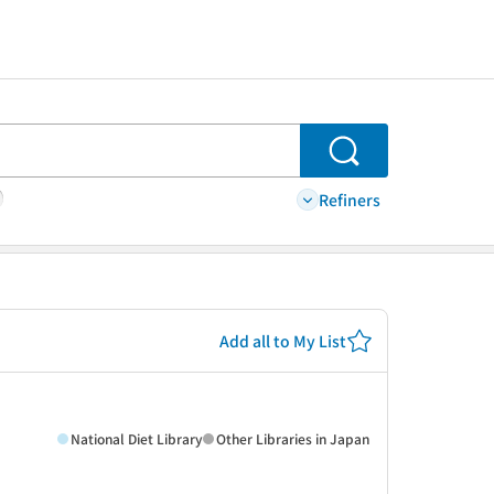
Search
Refiners
Add all to My List
National Diet Library
Other Libraries in Japan