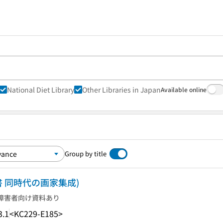
National Diet Library
Other Libraries in Japan
Available online
Group by title
 同時代の画家集成)
障害者向け資料あり
3.1
<KC229-E185>