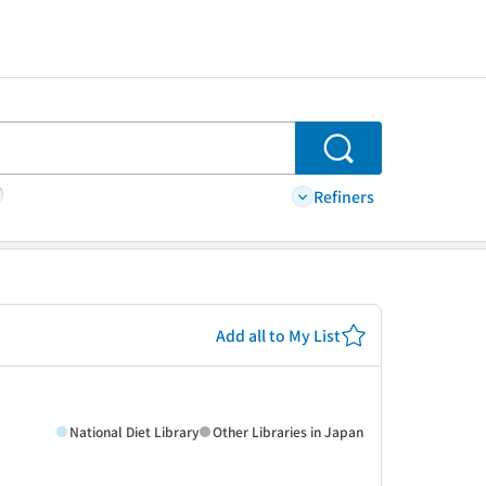
Search
Refiners
Add all to My List
National Diet Library
Other Libraries in Japan