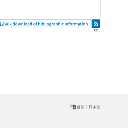
Bulk download of bibliographic information
RSS
RSS
言語：日本語