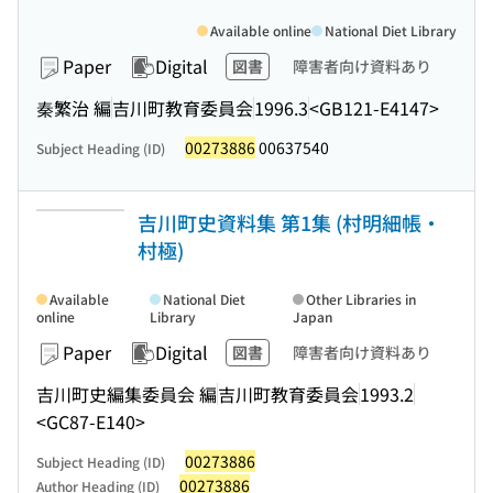
Available online
National Diet Library
Paper
Digital
図書
障害者向け資料あり
秦繁治 編
吉川町教育委員会
1996.3
<GB121-E4147>
00273886
00637540
Subject Heading (ID)
吉川町史資料集 第1集 (村明細帳・
村極)
Available
National Diet
Other Libraries in
online
Library
Japan
Paper
Digital
図書
障害者向け資料あり
吉川町史編集委員会 編
吉川町教育委員会
1993.2
<GC87-E140>
00273886
Subject Heading (ID)
00273886
Author Heading (ID)