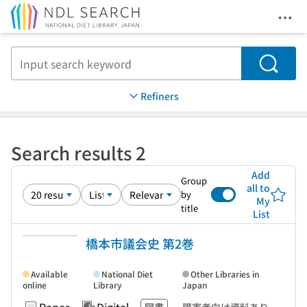
Ope
Jump to main content
Search
Refiners
Search results 2
Add
Group
all to
by
My
title
List
橋本市議会史 第2巻
Available
National Diet
Other Libraries in
online
Library
Japan