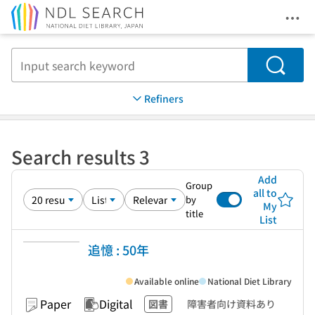
Ope
Jump to main content
Search
Refiners
Search results 3
Add
Group
all to
by
My
title
List
追憶 : 50年
Available online
National Diet Library
Paper
Digital
図書
障害者向け資料あり