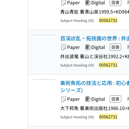
Paper
Digital
図書
青山青龍 著
青山泉
1999.5
<KD984
00562731
Subject Heading (ID)
百渓繚乱・拓技画の世界 : 
Paper
Digital
図書
井出波竜 著
山と渓谷社
1992.2
<K
00562731
Subject Heading (ID)
美術魚拓の技法と応用 : 初
シリーズ)
Paper
Digital
図書
大下邦魚 著
美術出版社
1986.10
<
00562731
Subject Heading (ID)