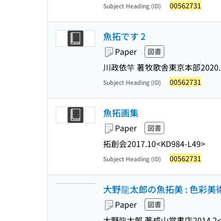
00562731
Subject Heading (ID)
魚拓です 2
Paper
図書
川政依竿 著
牧歌舎東京本部
2020.
00562731
Subject Heading (ID)
魚拓画集
Paper
図書
拓創会
2017.10
<KD984-L49>
00562731
Subject Heading (ID)
大野龍太郎の魚拓美 : 色彩美
Paper
図書
大野龍太郎 著
成山堂書店
2014.2