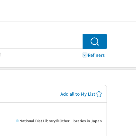
Search
Refiners
Add all to My List
National Diet Library
Other Libraries in Japan