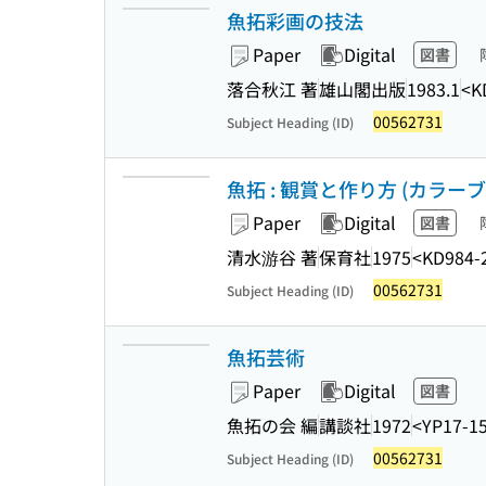
魚拓彩画の技法
Paper
Digital
図書
落合秋江 著
雄山閣出版
1983.1
<K
00562731
Subject Heading (ID)
魚拓 : 観賞と作り方 (カラー
Paper
Digital
図書
清水游谷 著
保育社
1975
<KD984-
00562731
Subject Heading (ID)
魚拓芸術
Paper
Digital
図書
魚拓の会 編
講談社
1972
<YP17-1
00562731
Subject Heading (ID)