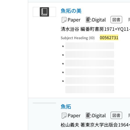
魚拓の美
Paper
Digital
図書
清水游谷 編
番町書房
1971
<YQ11
00562731
Subject Heading (ID)
Volumes of this title
魚拓
Paper
Digital
図書
桧山義夫 著
東京大学出版会
1964