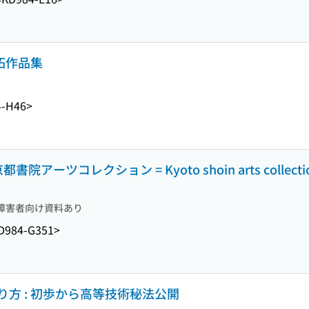
拓作品集
4-H46>
ーツコレクション = Kyoto shoin arts collectio
障害者向け資料あり
D984-G351>
方 : 初歩から高等技術秘法公開