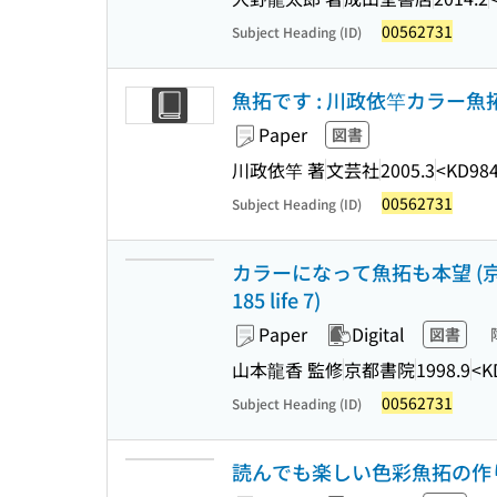
00562731
Subject Heading (ID)
魚拓です : 川政依竿カラー魚
Paper
図書
川政依竿 著
文芸社
2005.3
<KD98
00562731
Subject Heading (ID)
カラーになって魚拓も本望 (京都書院ア
185 life 7)
Paper
Digital
図書
山本龍香 監修
京都書院
1998.9
<K
00562731
Subject Heading (ID)
読んでも楽しい色彩魚拓の作り