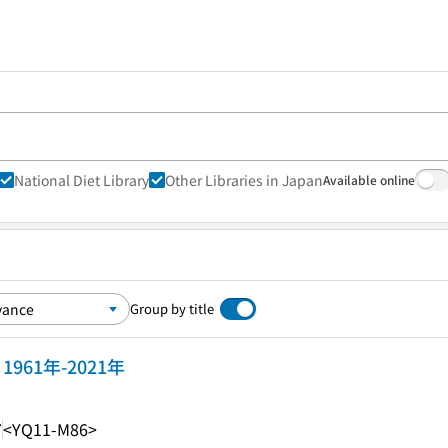
National Diet Library
Other Libraries in Japan
Available online
Group by title
961年-2021年
7
<YQ11-M86>