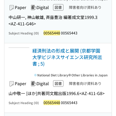
Paper
Digital
図書
障害者向け資料あり
中山研一, 神山敏雄, 斉藤豊治 編著
成文堂
1999.3
<AZ-411-G46>
00565448
00565443
Subject Heading (ID)
経済刑法の形成と展開 (京都学園
大学ビジネスサイエンス研究所叢
書 ; 5)
National Diet Library
Other Libraries in Japan
Paper
Digital
図書
障害者向け資料あり
山中敬一 [ほか]共著
同文館出版
1996.6
<AZ-411-G8>
00565448
00565443
Subject Heading (ID)