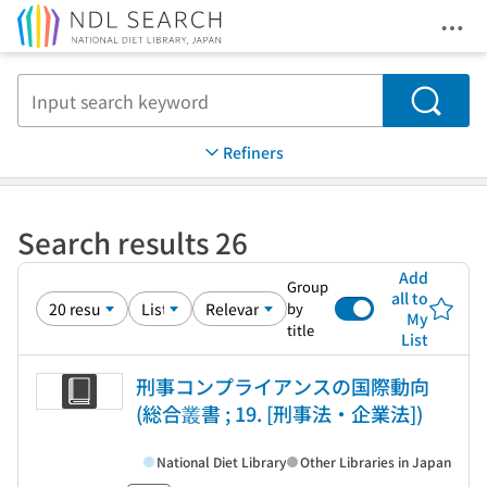
Ope
Jump to main content
Search
Refiners
Search results 26
Add
Group
all to
by
My
title
List
刑事コンプライアンスの国際動向
(総合叢書 ; 19. [刑事法・企業法])
National Diet Library
Other Libraries in Japan