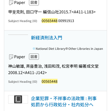
Paper
図書
甲斐克則, 田口守一 編
信山社
2015.7
<A411-L183>
00565448
00991913
Subject Heading (ID)
新経済刑法入門
National Diet Library
Other Libraries in Japan
Paper
図書
神山敏雄, 斉藤豊治, 浅田和茂, 松宮孝明 編著
成文堂
2008.12
<A411-J142>
00565448
Subject Heading (ID)
企業犯罪・不祥事の法政策 : 刑事
処罰から行政処分・社内処分へ