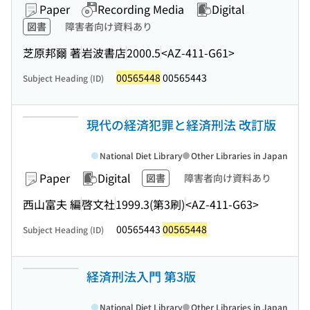
Paper
Recording Media
Digital
図書
障害者向け資料あり
芝原邦爾 著
岩波書店
2000.5
<AZ-411-G61>
00565448
00565443
Subject Heading (ID)
現代の経済犯罪と経済刑法 改訂版
National Diet Library
Other Libraries in Japan
Paper
Digital
図書
障害者向け資料あり
西山富夫 編
啓文社
1999.3(第3刷)
<AZ-411-G63>
00565443
00565448
Subject Heading (ID)
経済刑法入門 第3版
National Diet Library
Other Libraries in Japan