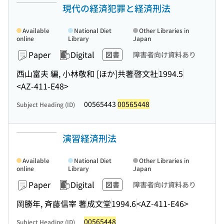
現代の経済犯罪と経済刑法
Available
National Diet
Other Libraries in
online
Library
Japan
Paper
Digital
図書
障害者向け資料あり
西山富夫 編, 小林敬和 [ほか]共著
啓文社
1994.5
<AZ-411-E48>
00565443
00565448
Subject Heading (ID)
演習経済刑法
Available
National Diet
Other Libraries in
online
Library
Japan
Paper
Digital
図書
障害者向け資料あり
岡勝年, 斉藤信宰 著
成文堂
1994.6
<AZ-411-E46>
00565448
Subject Heading (ID)