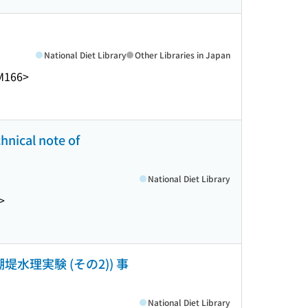
National Diet Library
Other Libraries in Japan
M166>
l note of
National Diet Library
>
理実験 (その2)) 事
National Diet Library