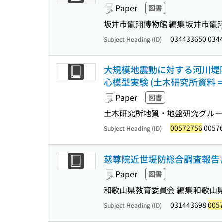
Paper
図書
坂井市龍翔博物館 編集
坂井市龍
034433650 034
Subject Heading (ID)
大規模地震動に対する河川堤
心模型実験 (土木研究所資料 = Techni
Paper
図書
土木研究所地質・地盤研究グル
00572756
0057
Subject Heading (ID)
慈尊院近世堤防総合調査報告
Paper
図書
和歌山県教育委員会 編集
和歌山
031443698
005
Subject Heading (ID)