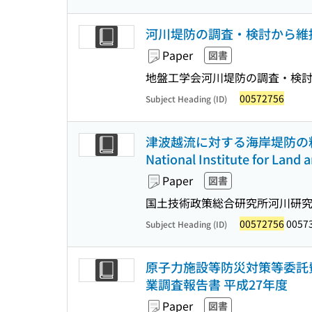
河川堤防の調査・検討から維持管
Paper
図書
地盤工学会河川堤防の調査・検討
00572756
Subject Heading (ID)
津波越流に対する海岸堤防の粘り強
National Institute for Land
Paper
図書
国土技術政策総合研究所河川研究部
00572756
0057
Subject Heading (ID)
原子力施設等防災対策等委託費
業調査報告書 平成27年度
Paper
図書