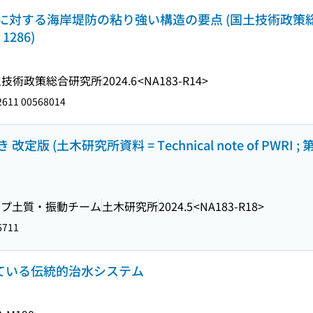
対する海岸堤防の粘り強い構造の要点 (国土技術政策総
. 1286)
土技術政策総合研究所
2024.6
<NA183-R14>
611 00568014
(土木研究所資料 = Technical note of PWRI ; 
ープ土質・振動チーム
土木研究所
2024.5
<NA183-R18>
6711
きている伝統的治水システム