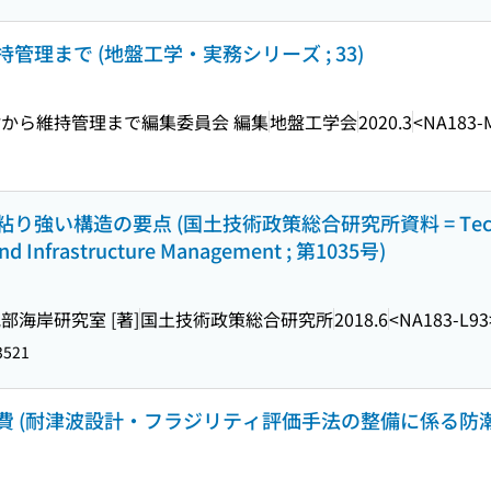
理まで (地盤工学・実務シリーズ ; 33)
から維持管理まで編集委員会 編集
地盤工学会
2020.3
<NA183-
い構造の要点 (国土技術政策総合研究所資料 = Technica
 and Infrastructure Management ; 第1035号)
海岸研究室 [著]
国土技術政策総合研究所
2018.6
<NA183-L93
3521
 (耐津波設計・フラジリティ評価手法の整備に係る防潮堤水