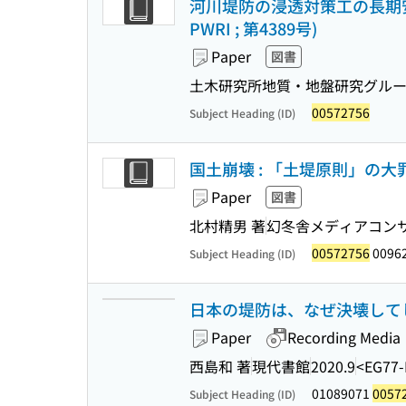
河川堤防の浸透対策工の長期安全性に
PWRI ; 第4389号)
Paper
図書
土木研究所地質・地盤研究グループ
00572756
Subject Heading (ID)
国土崩壊 : 「土堤原則」の大
Paper
図書
北村精男 著
幻冬舎メディアコン
00572756
0096
Subject Heading (ID)
日本の堤防は、なぜ決壊してし
Paper
Recording Media
西島和 著
現代書館
2020.9
<EG77
01089071
0057
Subject Heading (ID)