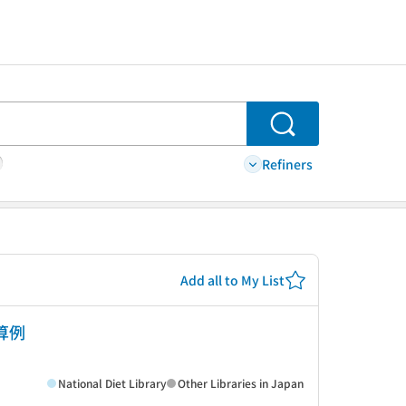
Search
Refiners
Add all to My List
算例
National Diet Library
Other Libraries in Japan