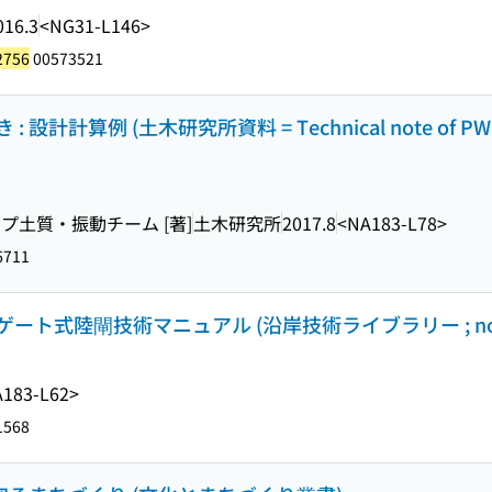
016.3
<NG31-L146>
2756
00573521
計算例 (土木研究所資料 = Technical note of PWR
土質・振動チーム [著]
土木研究所
2017.8
<NA183-L78>
6711
ト式陸閘技術マニュアル (沿岸技術ライブラリー ; no. 
183-L62>
1568