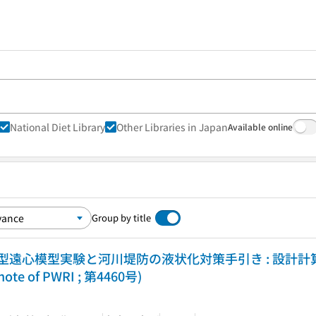
National Diet Library
Other Libraries in Japan
Available online
Group by title
遠心模型実験と河川堤防の液状化対策手引き : 設計計
te of PWRI ; 第4460号)