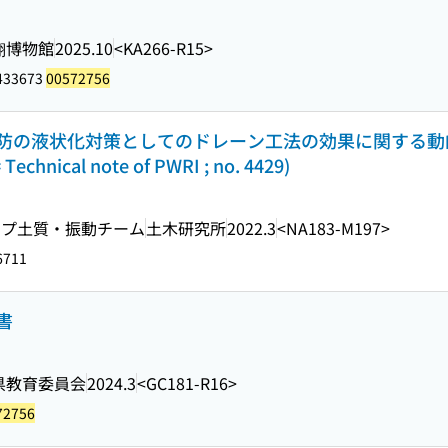
翔博物館
2025.10
<KA266-R15>
433673
00572756
防の液状化対策としてのドレーン工法の効果に関する動
cal note of PWRI ; no. 4429)
ープ土質・振動チーム
土木研究所
2022.3
<NA183-M197>
6711
書
県教育委員会
2024.3
<GC181-R16>
72756