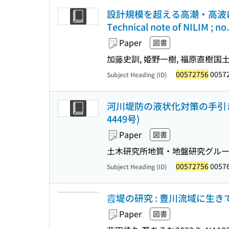
設計規模を超える高潮・高波に
Technical note of NILIM ; no
Paper
図書
加藤史訓, 姫野一樹, 福原直樹
国
00572756
00572
Subject Heading (ID)
河川堤防の液状化対策の手引き 改定版 
4449号)
Paper
図書
土木研究所地質・地盤研究グル
00572756
0057
Subject Heading (ID)
霞堤の研究 : 豊川流域に生
Paper
図書