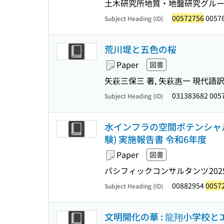
土木研究所地質・地盤研究グル
00572756
0057
Subject Heading (ID)
荒川堤と五色の桜
Paper
図書
矢萩三保三 著, 矢萩惠一 現代語
031383682 005
Subject Heading (ID)
水インフラの空間ポテンシャ
験) 実施報告書 令和6年度
Paper
図書
パシフィックコンサルタンツ
202
00882954
0057
Subject Heading (ID)
文明開化の華 : 龍翔小学校とエ