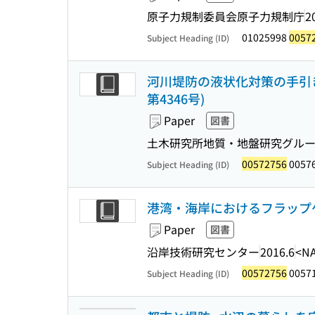
原子力規制委員会原子力規制庁
2
01025998
0057
Subject Heading (ID)
河川堤防の液状化対策の手引き : 設計
第4346号)
Paper
図書
土木研究所地質・地盤研究グループ
00572756
0057
Subject Heading (ID)
港湾・海岸におけるフラップゲー
Paper
図書
沿岸技術研究センター
2016.6
<NA
00572756
0057
Subject Heading (ID)