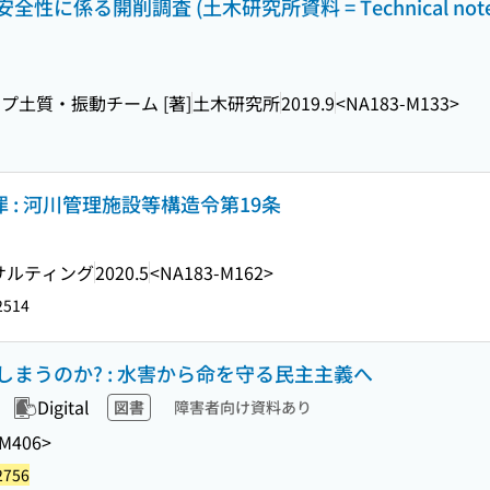
係る開削調査 (土木研究所資料 = Technical note 
土質・振動チーム [著]
土木研究所
2019.9
<NA183-M133>
罪 : 河川管理施設等構造令第19条
サルティング
2020.5
<NA183-M162>
2514
まうのか? : 水害から命を守る民主主義へ
Digital
図書
障害者向け資料あり
-M406>
2756