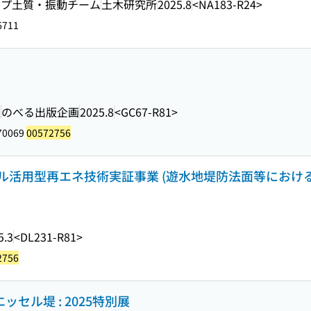
ープ土質・振動チーム
土木研究所
2025.8
<NA183-R24>
6711
訳
のべる出版企画
2025.8
<GC67-R81>
70069
00572756
ル活用型再エネ技術実証事業 (遊水地堤防法面等におけ
5.3
<DL231-R81>
2756
ッセル堤 : 2025特別展