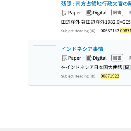
残照 : 南方占領地行政文官の
Paper
Digital
図書
田辺洋外 著
田辺洋外
1982.6
<GE5
00637142
0087
Subject Heading (ID)
インドネシア事情
Paper
Digital
図書
在インドネシア日本国大使館 [編]
00871922
Subject Heading (ID)