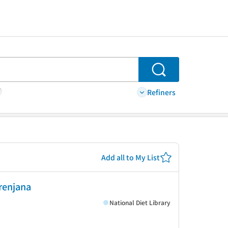
Search
Refiners
Add all to My List
enjana
National Diet Library