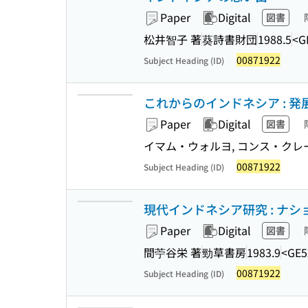
Paper
Digital
図書
松井智子 著
葵詩書財団
1988.5
<G
00871922
Subject Heading (ID)
これからのインドネシア : 
Paper
Digital
図書
イマム・ウォルヨ, コンス・クレー
00871922
Subject Heading (ID)
現代インドネシア研究 : ナ
Paper
Digital
図書
間苧谷栄 著
勁草書房
1983.9
<GE5
00871922
Subject Heading (ID)