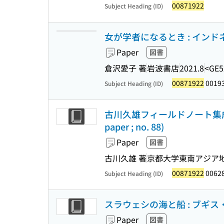
00871922
Subject Heading (ID)
女が学者になるとき : インドネシ
Paper
図書
倉沢愛子 著
岩波書店
2021.8
<GE5
00871922
0019
Subject Heading (ID)
古川久雄フィールドノート集成 : 
paper ; no. 88)
Paper
図書
古川久雄 著
京都大学東南アジア
00871922
0062
Subject Heading (ID)
スラウェシの海と船 : ブギ
Paper
図書