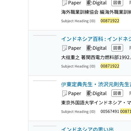
Paper
Digital
図書
海外職業訓練協会 編
海外職業訓
00871922
Subject Heading (ID)
インドネシア百科 : インドネ
Paper
Digital
図書
大槻重之 著
関西電力燃料部
1992.
00871922
Subject Heading (ID)
伊東定典先生・渋沢元則先生
Paper
Digital
図書
東京外国語大学インドネシア・
00567491
0087
Subject Heading (ID)
インドネシアの思い出