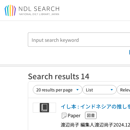
Jump to main content
Search results 14
イし本 : インドネシアの推しを語りつくす本
Paper
図書
渡辺尚子 編集人
渡辺尚子
2024.1