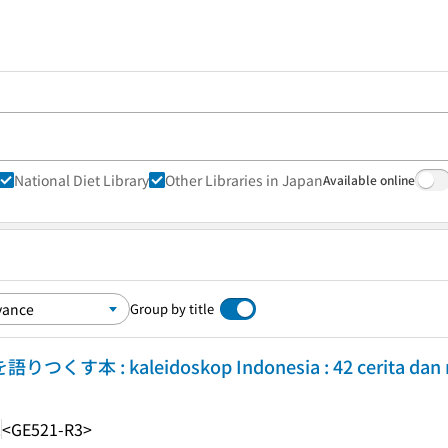
National Diet Library
Other Libraries in Japan
Available online
Group by title
 : kaleidoskop Indonesia : 42 cerita dan r
2
<GE521-R3>