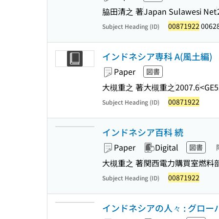
脇田清之 著
Japan Sulawesi Net
00871922
00628
Subject Heading (ID)
インドネシア専科 A(風土編)
Paper
図書
大槻重之 著
大槻重之
2007.6
<GE5
00871922
Subject Heading (ID)
インドネシア百科 続
Paper
Digital
図書
大槻重之 著
関西電力購買室燃料
00871922
Subject Heading (ID)
インドネシアの人々 : グロ