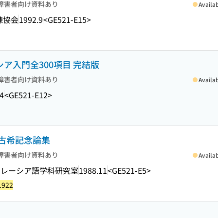
障害者向け資料あり
Availa
練協会
1992.9
<GE521-E15>
シア入門全300項目 完結版
障害者向け資料あり
Availa
4
<GE521-E12>
古希記念論集
障害者向け資料あり
Availa
マレーシア語学科研究室
1988.11
<GE521-E5>
1922