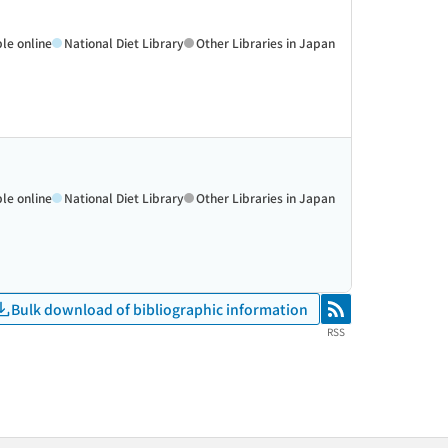
ble online
National Diet Library
Other Libraries in Japan
ble online
National Diet Library
Other Libraries in Japan
Bulk download of bibliographic information
RSS
RSS