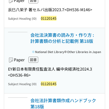
Paper
図書
辰巳八栄子 著
セルバ出版
2023.7
<DH536-M146>
01120145
Subject Heading (ID)
会社法決算書の読み方・作り方 :
計算書類の分析と記載例 第18版
National Diet Library
Other Libraries in Japan
Paper
図書
EY新日本有限責任監査法人 編
中央経済社
2024.3
<DH536-R6>
01120145
Subject Heading (ID)
会社法計算書類作成ハンドブック
第18版