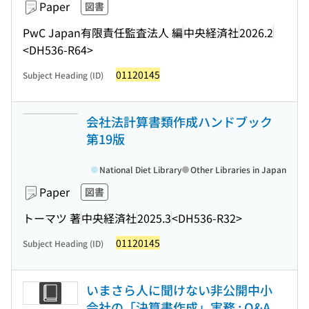
Paper
図書
PwC Japan有限責任監査法人 編
中央経済社
2026.2
<DH536-R64>
01120145
Subject Heading (ID)
会社法計算書類作成ハンドブック
第19版
National Diet Library
Other Libraries in Japan
Paper
図書
トーマツ 著
中央経済社
2025.3
<DH536-R32>
01120145
Subject Heading (ID)
いまさら人に聞けない非公開中小
会社の「決算書作成」実務 : Q&A