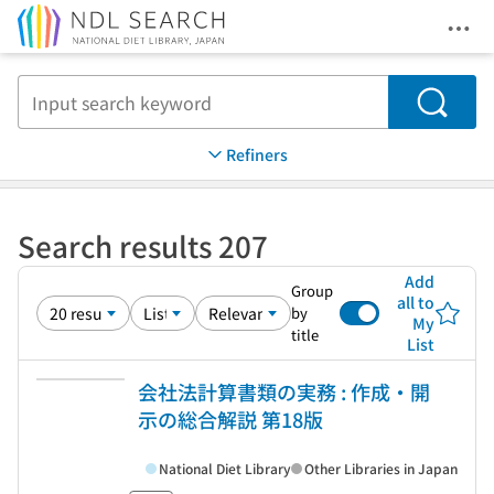
Ope
Jump to main content
Search
Refiners
Search results 207
Add
Group
all to
by
My
title
List
会社法計算書類の実務 : 作成・開
示の総合解説 第18版
National Diet Library
Other Libraries in Japan