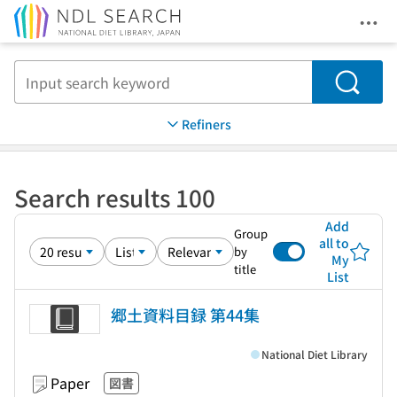
Ope
Jump to main content
Search
Refiners
Search results 100
Add
Group
all to
by
My
title
List
郷土資料目録 第44集
National Diet Library
Paper
図書