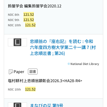
鈴屋学会 編集
鈴屋学会
2020.12
121.52
NDC 8th
121.52
NDC 9th
121.52
NDC 10th
忠順翁の『座右記』を読む : 令和
六年度四方樹大学第二十一講 7 (村
上忠順叢書 ; 第26)
National Diet Library
Paper
図書
塩村耕
村上忠順翁顕彰会
2026.3
<HA28-R4>
121.52
NDC 10th
まなびの栞 第9号