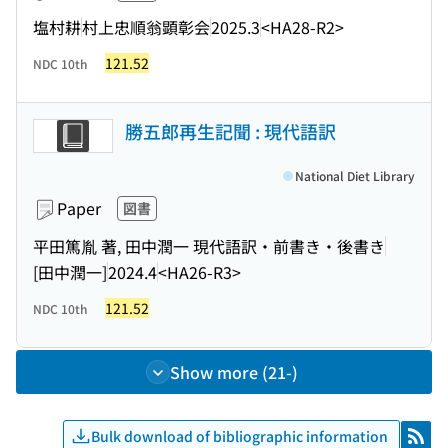
塩村耕
村上忠順翁顕彰会
2025.3
<HA28-R2>
121.52
NDC 10th
勝五郎再生記聞 : 現代語訳
National Diet Library
Paper
図書
平田篤胤 著, 田中潤一 現代語訳・前書き・後書き
[田中潤一]
2024.4
<HA26-R3>
121.52
NDC 10th
Show more (21-)
Bulk download of bibliographic information
RSS