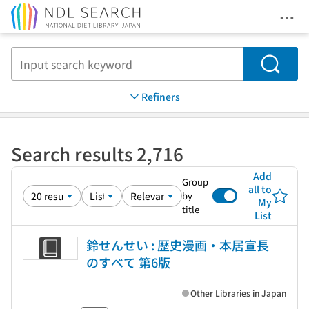
Ope
Jump to main content
Search
Refiners
Search results 2,716
Add
Group
all to
by
My
title
List
鈴せんせい : 歴史漫画・本居宣長
のすべて 第6版
Other Libraries in Japan