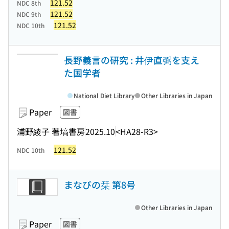
121.52
NDC 8th
121.52
NDC 9th
121.52
NDC 10th
長野義言の研究 : 井伊直弼を支え
た国学者
National Diet Library
Other Libraries in Japan
Paper
図書
浦野綾子 著
塙書房
2025.10
<HA28-R3>
121.52
NDC 10th
まなびの栞 第8号
Other Libraries in Japan
Paper
図書