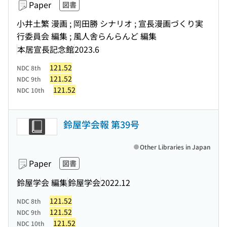
Paper
図書
小井土繁 漫画 ; 岡田勝 シナリオ ; 宣長漫画づくり実
行委員会 編集 ; 風人舎らんらんど 編集
本居宣長記念館
2023.6
121.52
NDC 8th
121.52
NDC 9th
121.52
NDC 10th
鈴屋学会報 第39号
Other Libraries in Japan
Paper
図書
鈴屋学会 編集
鈴屋学会
2022.12
121.52
NDC 8th
121.52
NDC 9th
121.52
NDC 10th