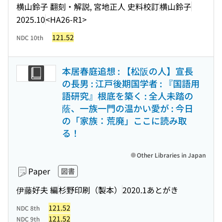
横山鈴子 翻刻・解説, 宮地正人 史料校訂
横山鈴子
2025.10
<HA26-R1>
121.52
NDC 10th
本居春庭追想 : 【松阪の人】宣長
の長男 : 江戸後期国学者 : 『国語用
語研究』根底を築く : 全人未踏の
蔭、一族一門の温かい愛が : 今日
の「家族：荒廃」ここに読み取
る！
Other Libraries in Japan
Paper
図書
伊藤好夫 編
杉野印刷（製本）
2020.1あとがき
121.52
NDC 8th
121.52
NDC 9th