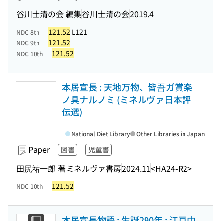
谷川士清の会 編集
谷川士清の会
2019.4
121.52
L121
NDC 8th
121.52
NDC 9th
121.52
NDC 10th
本居宣長 : 天地万物、皆吾ガ賞楽
ノ具ナルノミ (ミネルヴァ日本評
伝選)
National Diet Library
Other Libraries in Japan
Paper
図書
児童書
田尻祐一郎 著
ミネルヴァ書房
2024.11
<HA24-R2>
121.52
NDC 10th
本居宣長物語 : 生誕290年 : 江戸中