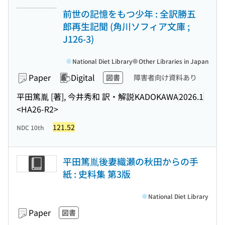
前世の記憶をもつ少年 : 全訳勝五
郎再生記聞 (角川ソフィア文庫 ;
J126-3)
National Diet Library
Other Libraries in Japan
Paper
Digital
図書
障害者向け資料あり
平田篤胤 [著], 今井秀和 訳・解説
KADOKAWA
2026.1
<HA26-R2>
121.52
NDC 10th
平田篤胤後妻織瀬の秋田からの手
紙 : 史料集 第3版
National Diet Library
Paper
図書