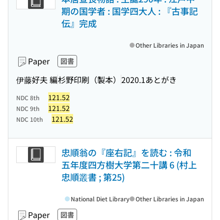
期の国学者 : 国学四大人 : 『古事記
伝』完成
Other Libraries in Japan
Paper
図書
伊藤好夫 編
杉野印刷（製本）
2020.1あとがき
121.52
NDC 8th
121.52
NDC 9th
121.52
NDC 10th
忠順翁の『座右記』を読む : 令和
五年度四方樹大学第二十講 6 (村上
忠順叢書 ; 第25)
National Diet Library
Other Libraries in Japan
Paper
図書