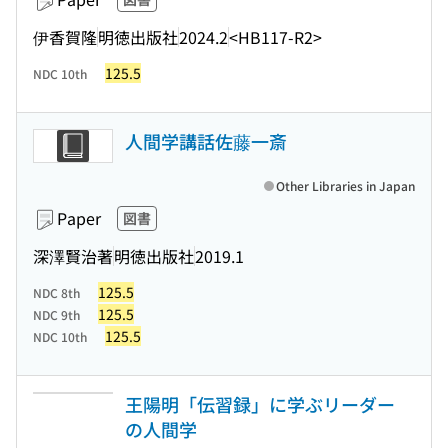
伊香賀隆
明徳出版社
2024.2
<HB117-R2>
125.5
NDC 10th
人間学講話佐藤一斎
Other Libraries in Japan
Paper
図書
深澤賢治著
明徳出版社
2019.1
125.5
NDC 8th
125.5
NDC 9th
125.5
NDC 10th
王陽明「伝習録」に学ぶリーダー
の人間学