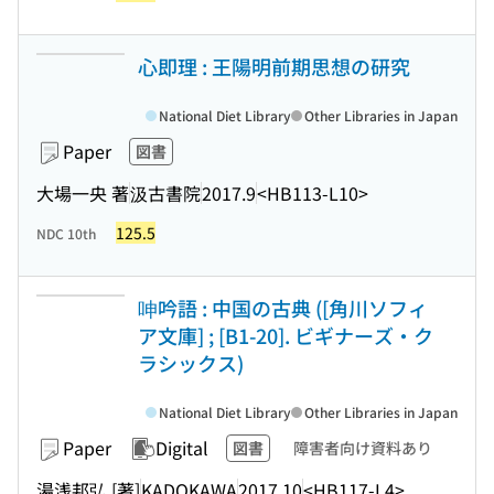
心即理 : 王陽明前期思想の研究
National Diet Library
Other Libraries in Japan
Paper
図書
大場一央 著
汲古書院
2017.9
<HB113-L10>
125.5
NDC 10th
呻吟語 : 中国の古典 ([角川ソフィ
ア文庫] ; [B1-20]. ビギナーズ・ク
ラシックス)
National Diet Library
Other Libraries in Japan
Paper
Digital
図書
障害者向け資料あり
湯浅邦弘 [著]
KADOKAWA
2017.10
<HB117-L4>