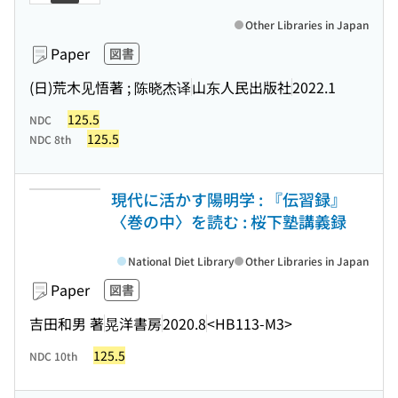
Other Libraries in Japan
Paper
図書
(日)荒木见悟著 ; 陈晓杰译
山东人民出版社
2022.1
125.5
NDC
125.5
NDC 8th
現代に活かす陽明学 : 『伝習録』
〈巻の中〉を読む : 桜下塾講義録
National Diet Library
Other Libraries in Japan
Paper
図書
吉田和男 著
晃洋書房
2020.8
<HB113-M3>
125.5
NDC 10th