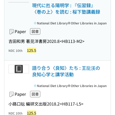
現代に甦る陽明学 : 『伝習録』
〈巻の上〉を読む : 桜下塾講義録
National Diet Library
Other Libraries in Japan
Paper
図書
吉田和男 著
晃洋書房
2020.8
<HB113-M2>
125.5
NDC 10th
語り合う〈良知〉たち : 王龍溪の
良知心学と講学活動
National Diet Library
Other Libraries in Japan
Paper
図書
小路口聡 編
研文出版
2018.2
<HB117-L5>
125.5
NDC 10th