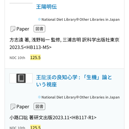
王陽明伝
National Diet Library
Other Libraries in Japan
Paper
図書
方志遠 著, 浅野裕一 監修, 三浦吉明 訳
科学出版社東京
2023.5
<HB113-M5>
125.5
NDC 10th
王龍溪の良知心学 : 「生機」論と
いう視座
National Diet Library
Other Libraries in Japan
Paper
図書
小路口聡 著
研文出版
2023.11
<HB117-R1>
125.5
NDC 10th