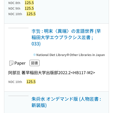
125.5
NDC 8th
125.5
NDC 9th
125.5
NDC 10th
李贄 : 明末〈異端〉の言語世界 (早
稲田大学エウプラクシス叢書 ;
033)
National Diet Library
Other Libraries in Japan
Paper
図書
阿部亘 著
早稲田大学出版部
2022.2
<HB117-M2>
125.5
NDC 10th
朱舜水 オンデマンド版 (人物叢書 :
新装版)