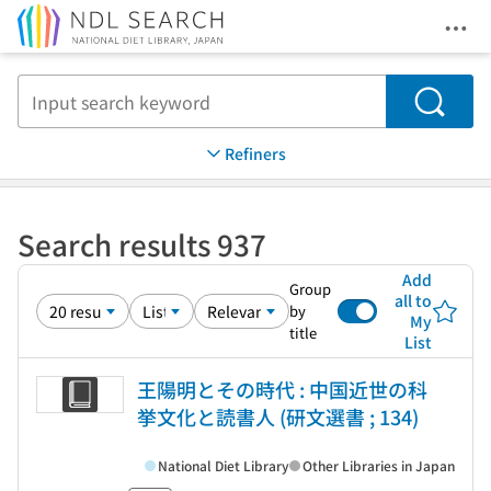
Ope
Jump to main content
Search
Refiners
Search results 937
Add
Group
all to
by
My
title
List
王陽明とその時代 : 中国近世の科
挙文化と読書人 (研文選書 ; 134)
National Diet Library
Other Libraries in Japan