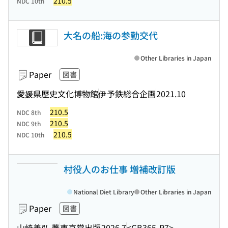
210.5
NDC 10th
大名の船:海の参勤交代
Other Libraries in Japan
Paper
図書
愛媛県歴史文化博物館
伊予鉄総合企画
2021.10
210.5
NDC 8th
210.5
NDC 9th
210.5
NDC 10th
村役人のお仕事 増補改訂版
National Diet Library
Other Libraries in Japan
Paper
図書
山﨑善弘 著
東京堂出版
2026.7
<GB365-R7>