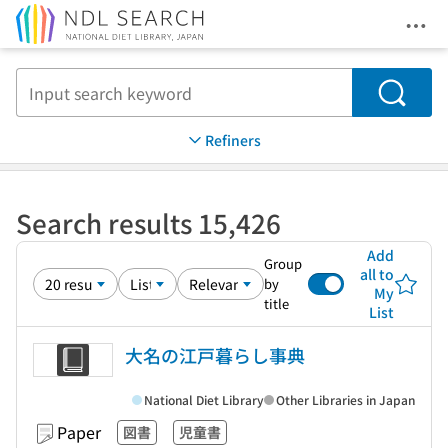
Ope
Jump to main content
Search
Refiners
Search results 15,426
Add
Group
all to
by
My
title
List
大名の江戸暮らし事典
National Diet Library
Other Libraries in Japan
Paper
図書
児童書