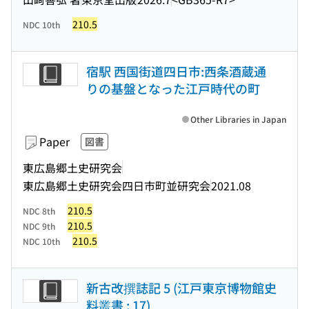
210.5
NDC 10th
宿駅 西国街道四日市:西条酒蔵通
りの基盤となった江戸時代の町
Other Libraries in Japan
Paper
図書
東広島郷土史研究会
東広島郷土史研究会四日市町並研究会
2021.08
210.5
NDC 8th
210.5
NDC 9th
210.5
NDC 10th
新古改撰誌記 5 (江戸東京博物館史
料叢書 ; 17)