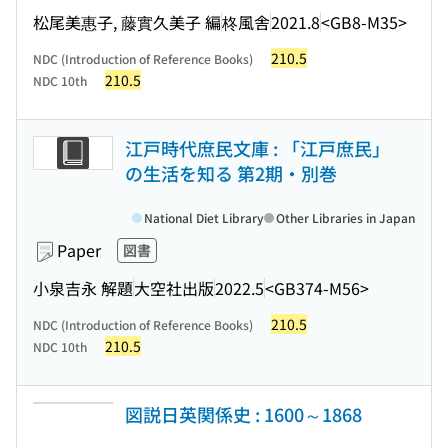
松尾美惠子, 藤實久美子 編
柊風舎
2021.8
<GB8-M35>
210.5
NDC (Introduction of Reference Books)
210.5
NDC 10th
江戸時代庶民文庫 : 「江戸庶民」
の生活を知る 第2期・別巻
National Diet Library
Other Libraries in Japan
Paper
図書
小泉吉永 解題
大空社出版
2022.5
<GB374-M56>
210.5
NDC (Introduction of Reference Books)
210.5
NDC 10th
図説日英関係史 : 1600～1868