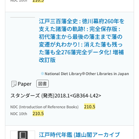
江戸三百藩全史 : 徳川幕府260年を
支えた諸藩の軌跡! : 完全保存版 :
初代藩主から最後の藩主まで藩の
変遷が丸わかり! : 消えた藩も残っ
た藩も全276藩完全データ化! 増補
改訂版
National Diet Library
Other Libraries in Japan
Paper
図書
スタンダーズ (発売)
2018.1
<GB364-L42>
210.5
NDC (Introduction of Reference Books)
210.5
NDC 10th
江戸時代年鑑 (雄山閣アーカイブ