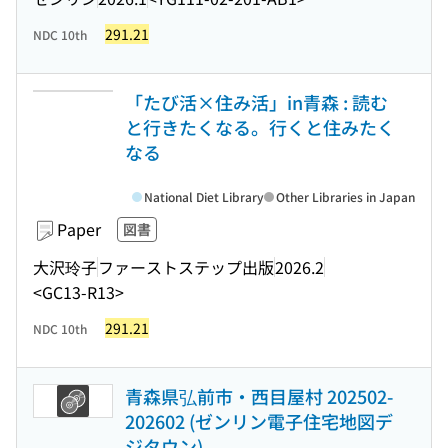
291.21
NDC 10th
「たび活×住み活」in青森 : 読む
と行きたくなる。行くと住みたく
なる
National Diet Library
Other Libraries in Japan
Paper
図書
大沢玲子
ファーストステップ出版
2026.2
<GC13-R13>
291.21
NDC 10th
青森県弘前市・西目屋村 202502-
202602 (ゼンリン電子住宅地図デ
ジタウン)