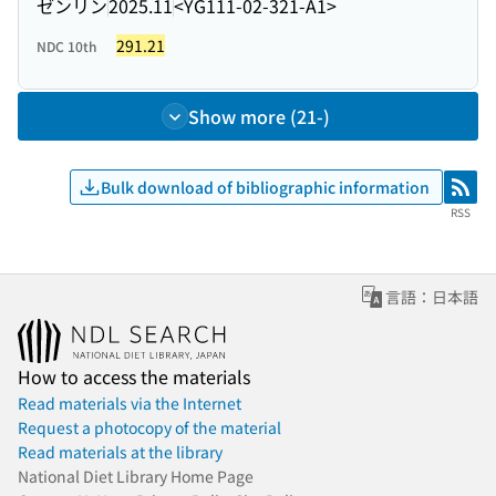
ゼンリン
2025.11
<YG111-02-321-A1>
291.21
NDC 10th
Show more (21-)
Bulk download of bibliographic information
RSS
RSS
言語：日本語
How to access the materials
Read materials via the Internet
Request a photocopy of the material
Read materials at the library
National Diet Library Home Page