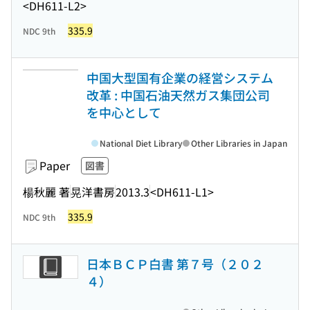
<DH611-L2>
335.9
NDC 9th
中国大型国有企業の経営システム
改革 : 中国石油天然ガス集団公司
を中心として
National Diet Library
Other Libraries in Japan
Paper
図書
楊秋麗 著
晃洋書房
2013.3
<DH611-L1>
335.9
NDC 9th
日本ＢＣＰ白書 第７号（２０２
４）