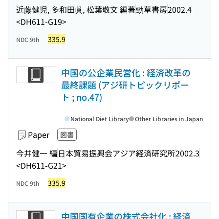
近藤健児, 多和田眞, 松葉敬文 編著
勁草書房
2002.4
<DH611-G19>
335.9
NDC 9th
中国の公企業民営化 : 経済改革の
最終課題 (アジ研トピックリポー
ト ; no.47)
National Diet Library
Other Libraries in Japan
Paper
図書
今井健一 編
日本貿易振興会アジア経済研究所
2002.3
<DH611-G21>
335.9
NDC 9th
中国国有企業の株式会社化 : 経済