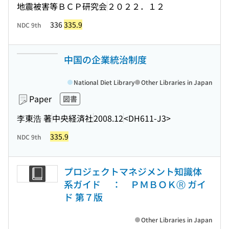
地震被害等ＢＣＰ研究会
２０２２．１２
336
335.9
NDC 9th
中国の企業統治制度
National Diet Library
Other Libraries in Japan
Paper
図書
李東浩 著
中央経済社
2008.12
<DH611-J3>
335.9
NDC 9th
プロジェクトマネジメント知識体
系ガイド ： ＰＭＢＯＫⓇ ガイ
ド 第７版
Other Libraries in Japan