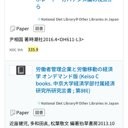
ら
National Diet Library
Other Libraries in Japan
Paper
図書
尹相国 著
時潮社
2016.4
<DH611-L3>
335.9
NDC 9th
労働者管理企業と労働移動の経済
学 オンデマンド版 (Keiso C
books. 中京大学経済学部付属経済
研究所研究叢書 ; 第8輯)
National Diet Library
Other Libraries in Japan
Paper
図書
近藤健児, 多和田眞, 松葉敬文 編著
勁草書房
2013.10