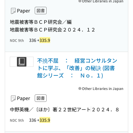
Other Libraries in Japan
Paper
図書
地震被害等ＢＣＰ研究会／編
地震被害等ＢＣＰ研究会
２０２４．１２
336 +
335.9
NDC 9th
不撓不屈 ： 経営コンサルタン
トに学ぶ、「改善」の秘訣 (図書
館シリーズ ： Ｎｏ．１)
Other Libraries in Japan
Paper
図書
中野英機／〔ほか〕著
２２世紀アート
２０２４．８
336 +
335.9
NDC 9th