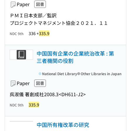
Paper
図書
ＰＭＩ日本支部／監訳
プロジェクトマネジメント協会
２０２１．１１
336 +
335.9
NDC 9th
中国国有企業の企業統治改革 : 第
三者機関の役割
National Diet Library
Other Libraries in Japan
Paper
図書
呉淑儀 著
創成社
2008.3
<DH611-J2>
335.9
NDC 9th
中国所有権改革の研究