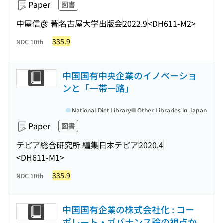
Paper
図書
中屋信彦 著
名古屋大学出版会
2022.9
<DH611-M2>
335.9
NDC 10th
中国国有中央企業のイノベーショ
ンと「一帯一路」
National Diet Library
Other Libraries in Japan
Paper
図書
テピア総合研究所 編集
日本テピア
2020.4
<DH611-M1>
335.9
NDC 10th
中国国有企業の株式会社化 : コー
ポレート・ガバナンス論の視点か