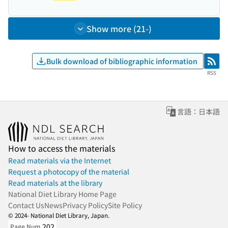
Show more (21-)
Bulk download of bibliographic information
RSS
RSS
言語：日本語
How to access the materials
Read materials via the Internet
Request a photocopy of the material
Read materials at the library
National Diet Library Home Page
Contact Us
News
Privacy Policy
Site Policy
© 2024- National Diet Library, Japan.
202
Page Num.