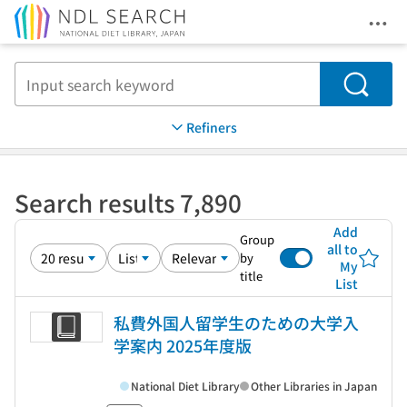
Ope
Jump to main content
Search
Refiners
Search results 7,890
Add
Group
all to
by
My
title
List
私費外国人留学生のための大学入
学案内 2025年度版
National Diet Library
Other Libraries in Japan