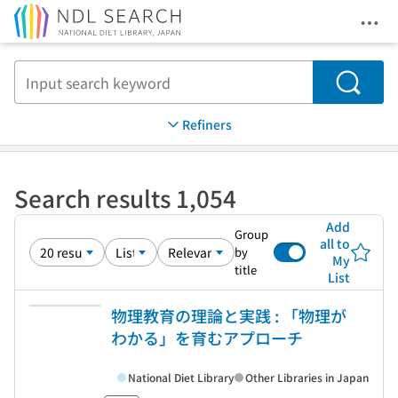
Ope
Jump to main content
Search
Refiners
Search results 1,054
Add
Group
all to
by
My
title
List
物理教育の理論と実践 : 「物理が
わかる」を育むアプローチ
National Diet Library
Other Libraries in Japan