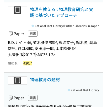
物理を教える : 物理教育研究と実
践に基づいたアプローチ
National Diet Library
Other Libraries in Japan
Paper
図書
R.D.ナイト 著, 並木雅俊 監訳, 興治文子, 鈴木勝, 副島
雄児, 谷口和成, 安田淳一郎, 山本隆夫 訳
丸善出版
2017.2
<MC36-L2>
420.7
NDC 9th
物理教育の題材
National Diet Library
Paper
図書
岡崎隆 [編]
北海道教育大学札幌校物理第三研究室