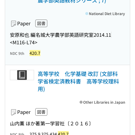
農学部英語教材シリーズ ; 7)
National Diet Library
Paper
図書
安原和也 編
名城大学農学部英語研究室
2014.11
<M116-L74>
420.7
NDC 9th
高等学校 化学基礎 改訂 (文部科
学省検定済教科書 高等学校理科
用)
Other Libraries in Japan
Paper
図書
山内薫 ほか著
第一学習社
〔２０１６〕
375.9 375.434
420.7
NDC 8th