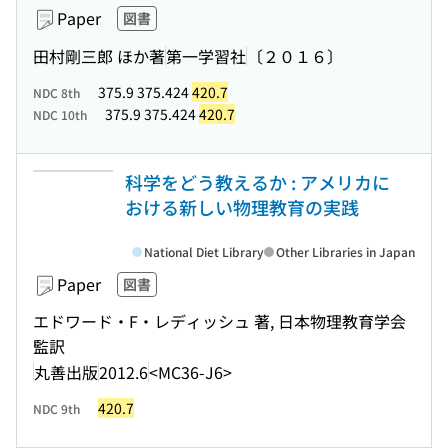
Paper
図書
田村剛三郎 ほか著
第一学習社
〔２０１６〕
375.9 375.424
420.7
NDC 8th
375.9 375.424
420.7
NDC 10th
科学をどう教えるか : アメリカに
おける新しい物理教育の実践
National Diet Library
Other Libraries in Japan
Paper
図書
エドワード・F・レディッシュ 著, 日本物理教育学会
監訳
丸善出版
2012.6
<MC36-J6>
420.7
NDC 9th