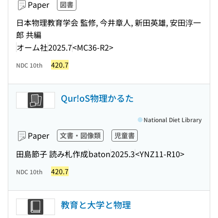
Paper
図書
日本物理教育学会 監修, 今井章人, 新田英雄, 安田淳一
郎 共編
オーム社
2025.7
<MC36-R2>
420.7
NDC 10th
Qur!oS物理かるた
National Diet Library
Paper
文書・図像類
児童書
田島節子 読み札作成
baton
2025.3
<YNZ11-R10>
420.7
NDC 10th
教育と大学と物理