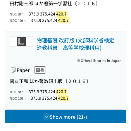
田村剛三郎 ほか著
第一学習社
〔２０１６〕
375.9 375.424
420.7
NDC 8th
375.9 375.424
420.7
NDC 10th
物理基礎 改訂版 (文部科学省検定
済教科書 高等学校理科用)
Other Libraries in Japan
Paper
図書
國友正和 ほか著
数研出版
〔２０１６〕
375.9 375.424
420.7
NDC 8th
375.9 375.424
420.7
NDC 10th
Show more (21-)