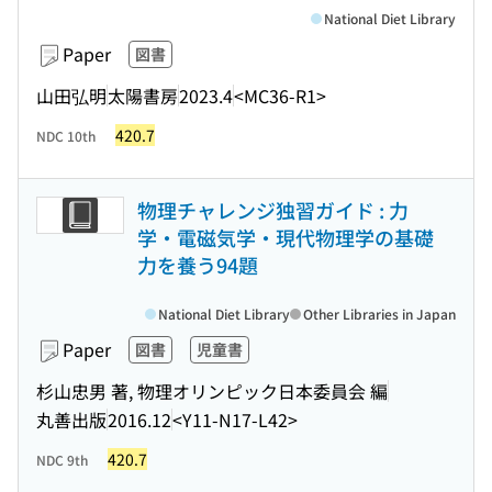
National Diet Library
Paper
図書
山田弘明
太陽書房
2023.4
<MC36-R1>
420.7
NDC 10th
物理チャレンジ独習ガイド : 力
学・電磁気学・現代物理学の基礎
力を養う94題
National Diet Library
Other Libraries in Japan
Paper
図書
児童書
杉山忠男 著, 物理オリンピック日本委員会 編
丸善出版
2016.12
<Y11-N17-L42>
420.7
NDC 9th