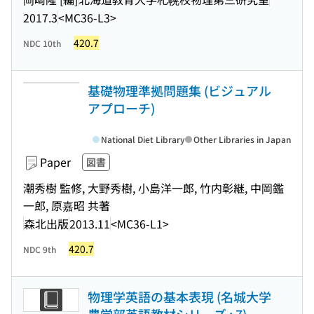
2017.3
<MC36-L3>
420.7
NDC 10th
基礎物理準拠問題集 (ビジュアル
アプローチ)
National Diet Library
Other Libraries in Japan
Paper
図書
潮秀樹 監修, 大野秀樹, 小島洋一郎, 竹内彰継, 中岡鑑
一郎, 原嘉昭 共著
森北出版
2013.11
<MC36-L1>
420.7
NDC 9th
物理学英語の基本表現 (名城大学