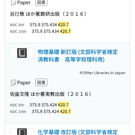
Paper
図書
辰巳敬 ほか著
数研出版
〔２０１６〕
375.9 375.434
420.7
NDC 8th
375.9 375.434
420.7
NDC 10th
物理基礎 新訂版 (文部科学省検定
済教科書 高等学校理科用)
Other Libraries in Japan
Paper
図書
佐藤文隆 ほか著
実教出版
〔２０１６〕
375.9 375.424
420.7
NDC 8th
375.9 375.424
420.7
NDC 10th
化学基礎 改訂版 (文部科学省検定