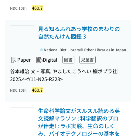
460.7
NDC 10th
見る知るふれあう学校のまわりの
自然たんけん図鑑 3
National Diet Library
Other Libraries in Japan
Paper
Digital
図書
児童書
谷本雄治 文・写真, やましたこうへい 絵
ポプラ社
2025.4
<Y11-N25-R328>
460.7
NDC 10th
生命科学論文がスルスル読める英
文読解マラソン : 科学翻訳のプロ
が伴走! : ラボ実験、生命のしく
み、バイオテクノロジーの基本を