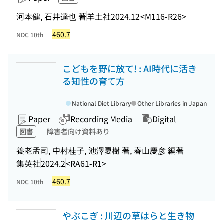
河本健, 石井達也 著
羊土社
2024.12
<M116-R26>
460.7
NDC 10th
こどもを野に放て! : AI時代に活き
る知性の育て方
National Diet Library
Other Libraries in Japan
Paper
Recording Media
Digital
図書
障害者向け資料あり
養老孟司, 中村桂子, 池澤夏樹 著, 春山慶彦 編著
集英社
2024.2
<RA61-R1>
460.7
NDC 10th
やぶこぎ : 川辺の草はらと生き物