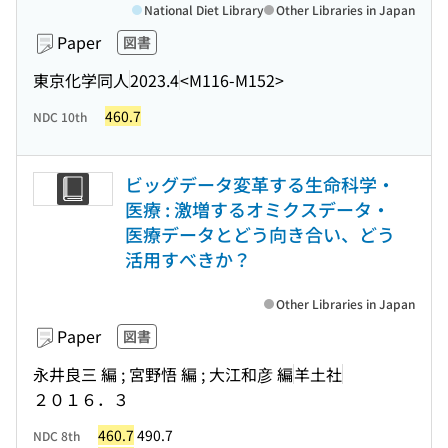
National Diet Library
Other Libraries in Japan
Paper
図書
東京化学同人
2023.4
<M116-M152>
460.7
NDC 10th
ビッグデータ変革する生命科学・
医療 : 激増するオミクスデータ・
医療データとどう向き合い、どう
活用すべきか？
Other Libraries in Japan
Paper
図書
永井良三 編 ; 宮野悟 編 ; 大江和彦 編
羊土社
２０１６．３
460.7
490.7
NDC 8th