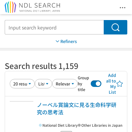
Ope
Jump to main content
Search
Refiners
Search results 1,159
Add
Group
all to
by
My
title
List
ノーベル賞論文に見る生命科学研
究の思考法
National Diet Library
Other Libraries in Japan