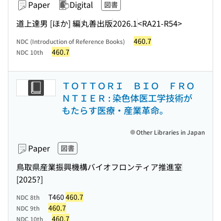
Paper
Digital
図書
道上達男 [ほか] 編
丸善出版
2026.1
<RA21-R54>
460.7
NDC (Introduction of Reference Books)
460.7
NDC 10th
ＴＯＴＴＯＲＩ ＢＩＯ ＦＲＯ
ＮＴＩＥＲ : 染色体医工学技術が
もたらす医療・産業革命。
Other Libraries in Japan
Paper
図書
鳥取県産業振興機構バイオフロンティア推進室
[2025?]
T460
460.7
NDC 8th
460.7
NDC 9th
460.7
NDC 10th