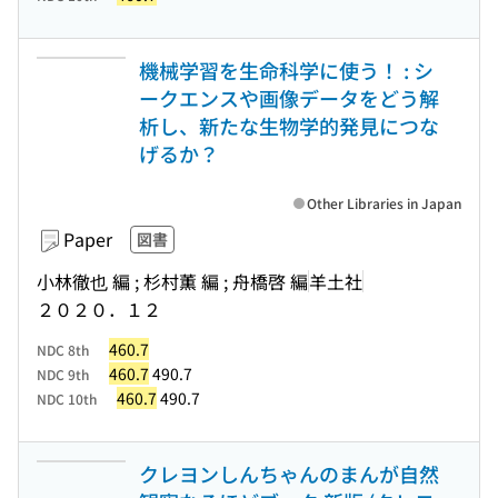
機械学習を生命科学に使う！ : シ
ークエンスや画像データをどう解
析し、新たな生物学的発見につな
げるか？
Other Libraries in Japan
Paper
図書
小林徹也 編 ; 杉村薫 編 ; 舟橋啓 編
羊土社
２０２０．１２
460.7
NDC 8th
460.7
490.7
NDC 9th
460.7
490.7
NDC 10th
クレヨンしんちゃんのまんが自然