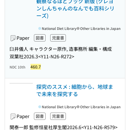
観察なるほどブック 新版 (クレヨ
ンしんちゃんのなんでも百科シリ
ーズ)
National Diet Library
Other Libraries in Japan
Paper
図書
児童書
臼井儀人 キャラクター原作, 造事務所 編集・構成
双葉社
2026.3
<Y11-N26-R272>
460.7
NDC 10th
探究のススメ : 細胞から、地球ま
で未来を探究する
National Diet Library
Other Libraries in Japan
Paper
図書
児童書
関泰一郎 監修
恒星社厚生閣
2026.6
<Y11-N26-R579>