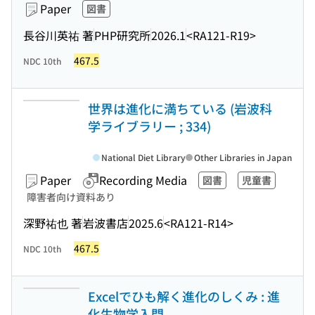
Paper
図書
長谷川英祐 著
PHP研究所
2026.1
<RA121-R19>
467.5
NDC 10th
世界は進化に満ちている (岩波科
学ライブラリー ; 334)
National Diet Library
Other Libraries in Japan
Paper
Recording Media
図書
児童書
障害者向け資料あり
深野祐也 著
岩波書店
2025.6
<RA121-R14>
467.5
NDC 10th
Excelでひも解く進化のしくみ : 進
化生物学入門