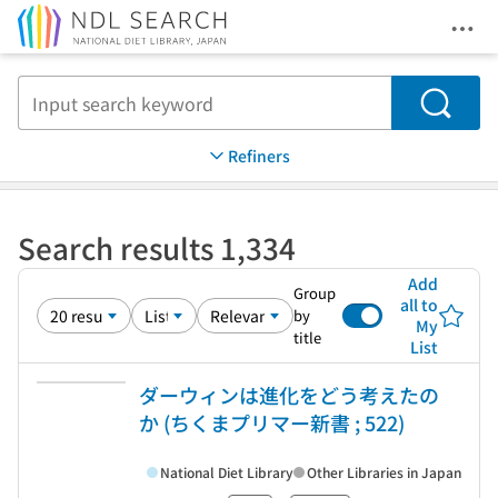
Ope
Jump to main content
Search
Refiners
Search results 1,334
Add
Group
all to
by
My
title
List
ダーウィンは進化をどう考えたの
か (ちくまプリマー新書 ; 522)
National Diet Library
Other Libraries in Japan