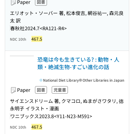
Paper
図書
エリオット・ソーバー 著, 松本俊吉, 網谷祐一, 森元良
太 訳
春秋社
2024.7
<RA121-R4>
467.5
NDC 10th
恐竜は今も生きている? : 動物・人
類・絶滅生物-すごい進化の話
National Diet Library
Other Libraries in Japan
Paper
図書
児童書
サイエンスドリーム 著, クマコロ, ぬまがさワタリ, 德
永明子 イラスト・漫画
ワニブックス
2023.8
<Y11-N23-M591>
467.5
NDC 10th