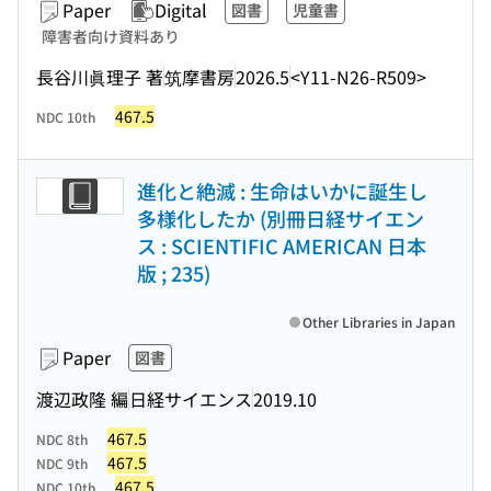
Paper
Digital
図書
児童書
障害者向け資料あり
長谷川眞理子 著
筑摩書房
2026.5
<Y11-N26-R509>
467.5
NDC 10th
進化と絶滅 : 生命はいかに誕生し
多様化したか (別冊日経サイエン
ス : SCIENTIFIC AMERICAN 日本
版 ; 235)
Other Libraries in Japan
Paper
図書
渡辺政隆 編
日経サイエンス
2019.10
467.5
NDC 8th
467.5
NDC 9th
467.5
NDC 10th