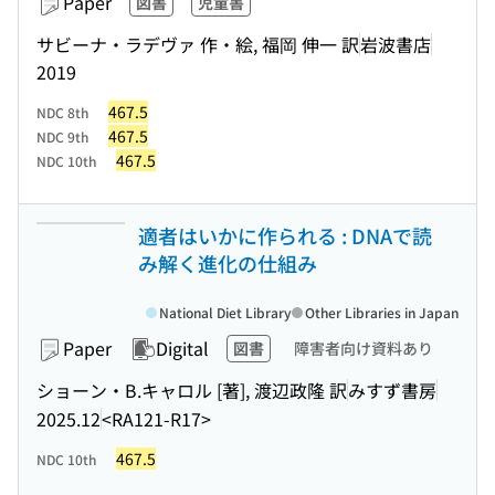
Paper
図書
児童書
サビーナ・ラデヴァ 作・絵, 福岡 伸一 訳
岩波書店
2019
467.5
NDC 8th
467.5
NDC 9th
467.5
NDC 10th
適者はいかに作られる : DNAで読
み解く進化の仕組み
National Diet Library
Other Libraries in Japan
Paper
Digital
図書
障害者向け資料あり
ショーン・B.キャロル [著], 渡辺政隆 訳
みすず書房
2025.12
<RA121-R17>
467.5
NDC 10th