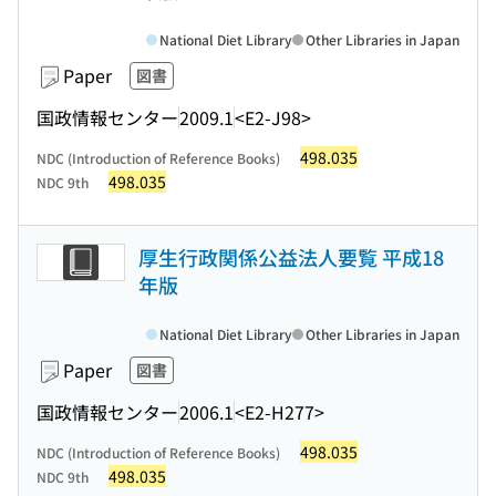
National Diet Library
Other Libraries in Japan
Paper
図書
国政情報センター
2009.1
<E2-J98>
498.035
NDC (Introduction of Reference Books)
498.035
NDC 9th
厚生行政関係公益法人要覧 平成18
年版
National Diet Library
Other Libraries in Japan
Paper
図書
国政情報センター
2006.1
<E2-H277>
498.035
NDC (Introduction of Reference Books)
498.035
NDC 9th