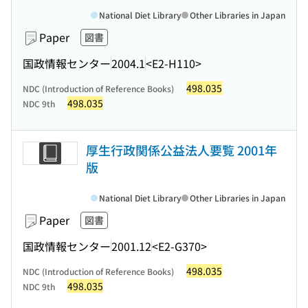
National Diet Library
Other Libraries in Japan
Paper
図書
国政情報センター
2004.1
<E2-H110>
498.035
NDC (Introduction of Reference Books)
498.035
NDC 9th
厚生行政関係公益法人要覧 2001年
版
National Diet Library
Other Libraries in Japan
Paper
図書
国政情報センター
2001.12
<E2-G370>
498.035
NDC (Introduction of Reference Books)
498.035
NDC 9th