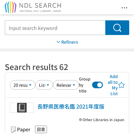
Ope
Jump to main content
Search
Refiners
Search results 62
Add
Group
all to
by
My
title
List
長野県医療名鑑 2021年度版
Other Libraries in Japan
Paper
図書