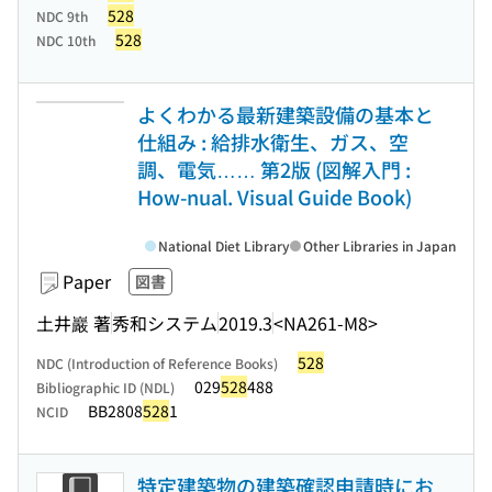
528
NDC 9th
528
NDC 10th
よくわかる最新建築設備の基本と
仕組み : 給排水衛生、ガス、空
調、電気…… 第2版 (図解入門 :
How-nual. Visual Guide Book)
National Diet Library
Other Libraries in Japan
Paper
図書
土井巖 著
秀和システム
2019.3
<NA261-M8>
528
NDC (Introduction of Reference Books)
029
528
488
Bibliographic ID (NDL)
BB2808
528
1
NCID
特定建築物の建築確認申請時にお