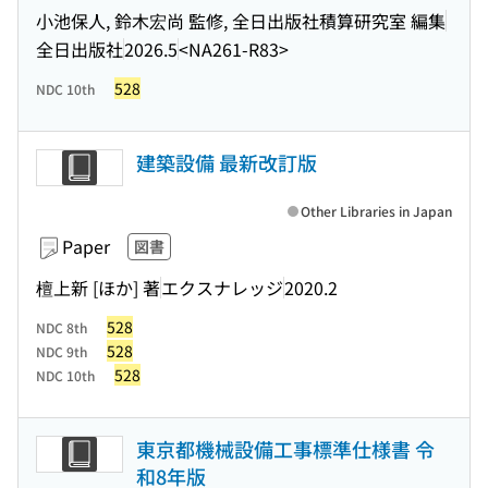
小池保人, 鈴木宏尚 監修, 全日出版社積算研究室 編集
全日出版社
2026.5
<NA261-R83>
528
NDC 10th
建築設備 最新改訂版
Other Libraries in Japan
Paper
図書
檀上新 [ほか] 著
エクスナレッジ
2020.2
528
NDC 8th
528
NDC 9th
528
NDC 10th
東京都機械設備工事標準仕様書 令
和8年版