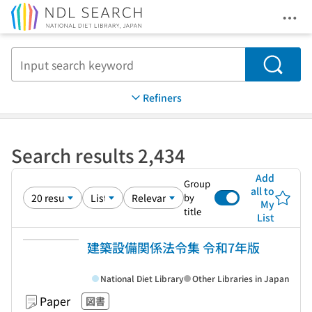
Ope
Jump to main content
Search
Refiners
Search results 2,434
Add
Group
all to
by
My
title
List
建築設備関係法令集 令和7年版
National Diet Library
Other Libraries in Japan
Paper
図書