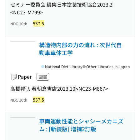
セミナー委員会 編集
日本塗装技術協会
2023.2
<NC23-M799>
537.5
NDC 10th
構造物内部の力の流れ : 次世代自
動車車体工学
National Diet Library
Other Libraries in Japan
Paper
図書
髙橋邦弘 著
朝倉書店
2023.10
<NC23-M867>
537.5
NDC 10th
車両運動性能とシャシーメカニズ
ム : [新装版] 増補2訂版