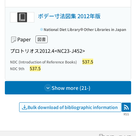
ボデー寸法図集 2012年版
National Diet Library
Other Libraries in Japan
Paper
図書
プロトリオス
2012.4
<NC23-J452>
537.5
NDC (Introduction of Reference Books)
537.5
NDC 9th
Show more (21-)
Bulk download of bibliographic information
RSS
RSS