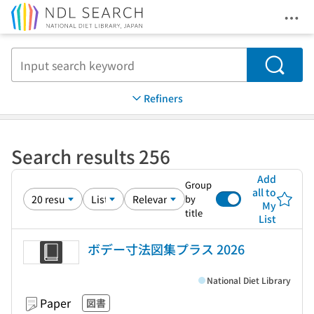
Ope
Jump to main content
Search
Refiners
Search results 256
Add
Group
all to
by
My
title
List
ボデー寸法図集プラス 2026
National Diet Library
Paper
図書