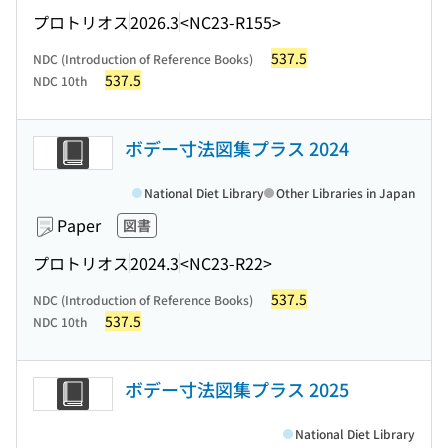
プロトリオス
2026.3
<NC23-R155>
537.5
NDC (Introduction of Reference Books)
537.5
NDC 10th
ボデー寸法図集プラス 2024
National Diet Library
Other Libraries in Japan
Paper
図書
プロトリオス
2024.3
<NC23-R22>
537.5
NDC (Introduction of Reference Books)
537.5
NDC 10th
ボデー寸法図集プラス 2025
National Diet Library