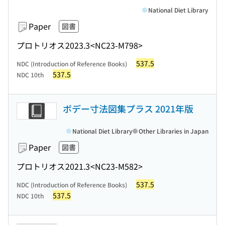
National Diet Library
Paper
図書
プロトリオス
2023.3
<NC23-M798>
537.5
NDC (Introduction of Reference Books)
537.5
NDC 10th
ボデー寸法図集プラス 2021年版
National Diet Library
Other Libraries in Japan
Paper
図書
プロトリオス
2021.3
<NC23-M582>
537.5
NDC (Introduction of Reference Books)
537.5
NDC 10th