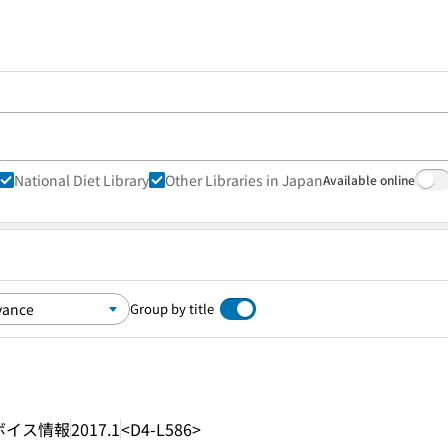
National Diet Library
Other Libraries in Japan
Available online
Group by title
ボイス情報
2017.1
<D4-L586>