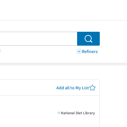
Search
Refiners
Add all to My List
National Diet Library