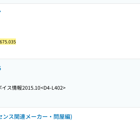
7
675.035
6
ボイス情報
2015.10
<D4-L402>
イセンス関連メーカー・問屋編)