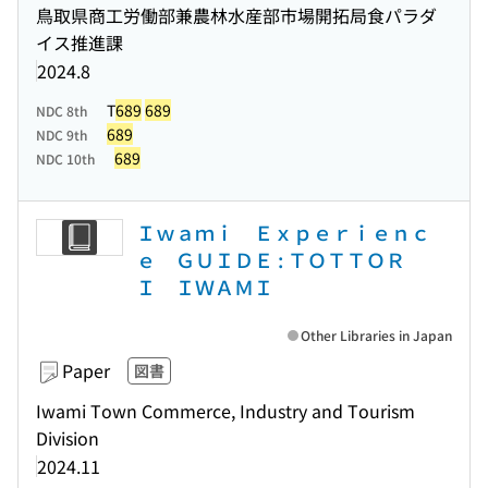
鳥取県商工労働部兼農林水産部市場開拓局食パラダ
イス推進課
2024.8
T
689
689
NDC 8th
689
NDC 9th
689
NDC 10th
Ｉｗａｍｉ Ｅｘｐｅｒｉｅｎｃ
ｅ ＧＵＩＤＥ : ＴＯＴＴＯＲ
Ｉ ＩＷＡＭＩ
Other Libraries in Japan
Paper
図書
Iwami Town Commerce, Industry and Tourism
Division
2024.11