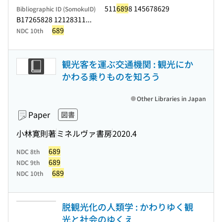
511
689
8 145678629
Bibliographic ID (SomokuID)
B17265828 12128311...
689
NDC 10th
観光客を運ぶ交通機関 : 観光にか
かわる乗りものを知ろう
Other Libraries in Japan
Paper
図書
小林寛則著
ミネルヴァ書房
2020.4
689
NDC 8th
689
NDC 9th
689
NDC 10th
脱観光化の人類学 : かわりゆく観
光と社会のゆくえ