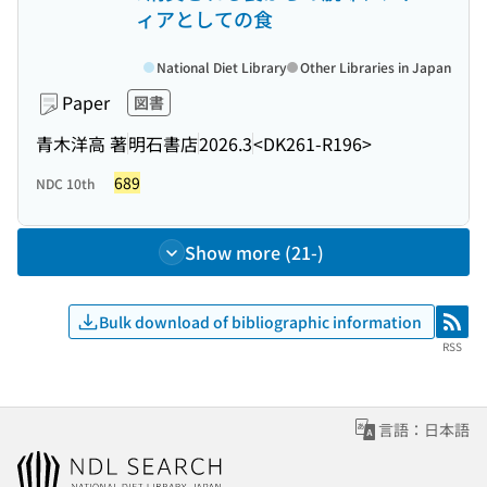
ィアとしての食
National Diet Library
Other Libraries in Japan
Paper
図書
青木洋高 著
明石書店
2026.3
<DK261-R196>
689
NDC 10th
Show more (21-)
Bulk download of bibliographic information
RSS
RSS
言語：日本語