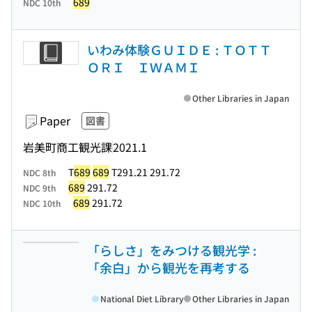
689
NDC 10th
いわみ体験ＧＵＩＤＥ : ＴＯＴＴ
ＯＲＩ ＩＷＡＭＩ
Other Libraries in Japan
Paper
図書
岩美町商工観光課
2021.1
T
689
689
T291.21 291.72
NDC 8th
689
291.72
NDC 9th
689
291.72
NDC 10th
「らしさ」をみつける観光学 :
「余白」から観光を再考する
National Diet Library
Other Libraries in Japan