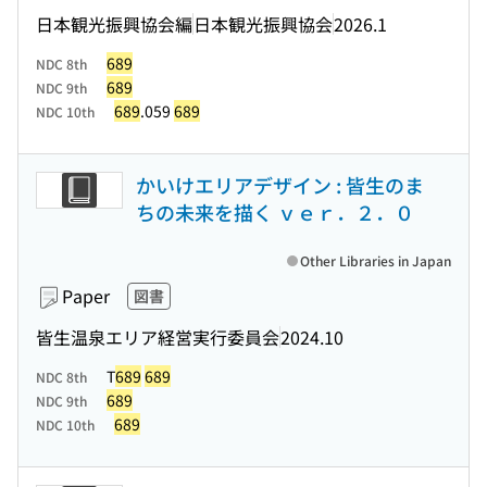
日本観光振興協会編
日本観光振興協会
2026.1
689
NDC 8th
689
NDC 9th
689
.059
689
NDC 10th
かいけエリアデザイン : 皆生のま
ちの未来を描く ｖｅｒ．２．０
Other Libraries in Japan
Paper
図書
皆生温泉エリア経営実行委員会
2024.10
T
689
689
NDC 8th
689
NDC 9th
689
NDC 10th