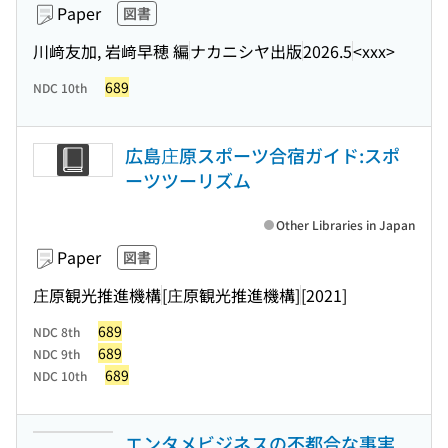
Paper
図書
川﨑友加, 岩﨑早穂 編
ナカニシヤ出版
2026.5
<xxx>
689
NDC 10th
広島庄原スポーツ合宿ガイド:スポ
ーツツーリズム
Other Libraries in Japan
Paper
図書
庄原観光推進機構
[庄原観光推進機構]
[2021]
689
NDC 8th
689
NDC 9th
689
NDC 10th
エンタメビジネスの不都合な事実