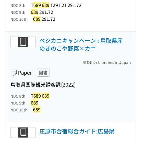
T
689
689
T291.21 291.72
NDC 8th
689
291.72
NDC 9th
689
291.72
NDC 10th
ベジカニキャンペーン : 鳥取県産
のきのこや野菜×カニ
Other Libraries in Japan
Paper
図書
鳥取県国際観光誘客課
[2022]
T
689
689
NDC 8th
689
NDC 9th
689
NDC 10th
庄原市合宿総合ガイド:広島県