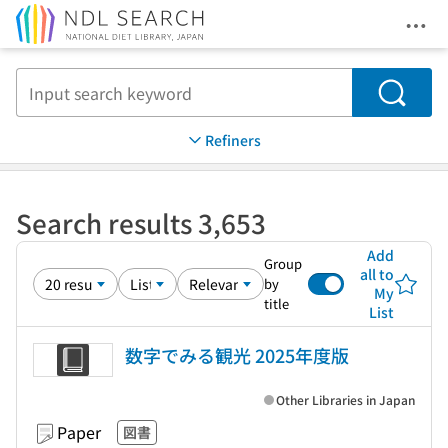
Ope
Jump to main content
Search
Refiners
Search results 3,653
Add
Group
all to
by
My
title
List
数字でみる観光 2025年度版
Other Libraries in Japan
Paper
図書