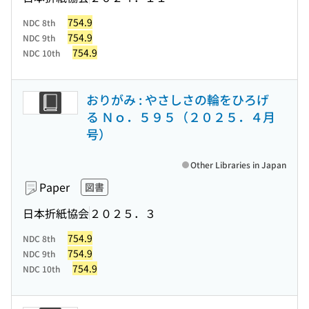
754.9
NDC 8th
754.9
NDC 9th
754.9
NDC 10th
おりがみ : やさしさの輪をひろげ
る Ｎｏ．５９５（２０２５．４月
号）
Other Libraries in Japan
Paper
図書
日本折紙協会
２０２５．３
754.9
NDC 8th
754.9
NDC 9th
754.9
NDC 10th