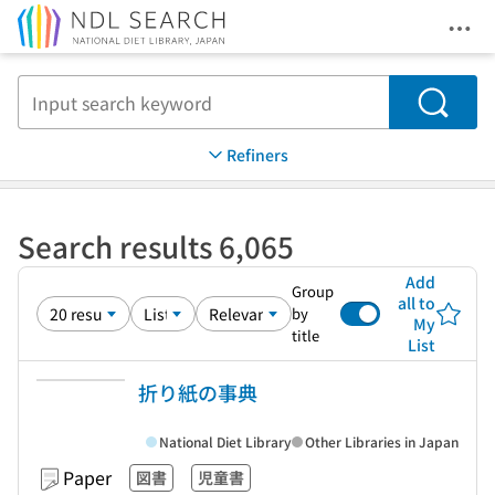
Ope
Jump to main content
Search
Refiners
Search results 6,065
Add
Group
all to
by
My
title
List
折り紙の事典
National Diet Library
Other Libraries in Japan
Paper
図書
児童書