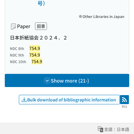
号）
Other Libraries in Japan
Paper
図書
日本折紙協会
２０２４．２
754.9
NDC 8th
754.9
NDC 9th
754.9
NDC 10th
Show more (21-)
Bulk download of bibliographic information
RSS
RSS
言語：日本語