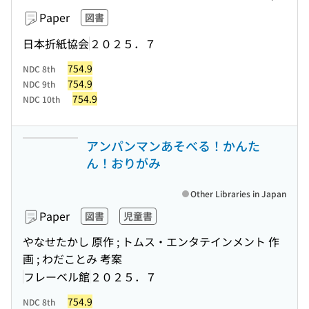
Paper
図書
日本折紙協会
２０２５．７
754.9
NDC 8th
754.9
NDC 9th
754.9
NDC 10th
アンパンマンあそべる！かんた
ん！おりがみ
Other Libraries in Japan
Paper
図書
児童書
やなせたかし 原作 ; トムス・エンタテインメント 作
画 ; わだことみ 考案
フレーベル館
２０２５．７
754.9
NDC 8th