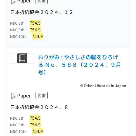
Paper
図書
日本折紙協会
２０２４．１２
754.9
NDC 8th
754.9
NDC 9th
754.9
NDC 10th
おりがみ : やさしさの輪をひろげ
る Ｎｏ．５８８（２０２４．９月
号）
Other Libraries in Japan
Paper
図書
日本折紙協会
２０２４．８
754.9
NDC 8th
754.9
NDC 9th
754.9
NDC 10th