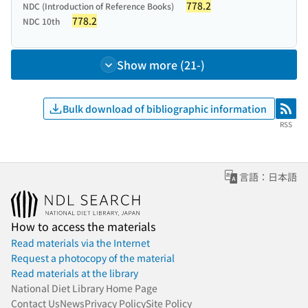
778.2
NDC (Introduction of Reference Books)
778.2
NDC 10th
Show more (21-)
Bulk download of bibliographic information
RSS
RSS
言語：日本語
How to access the materials
Read materials via the Internet
Request a photocopy of the material
Read materials at the library
National Diet Library Home Page
Contact Us
News
Privacy Policy
Site Policy