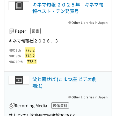
キネマ旬報 ２０２５年 キネマ旬
報ベスト・テン発表号
Other Libraries in Japan
Paper
図書
キネマ旬報社
２０２６．３
778.2
NDC 8th
778.2
NDC 9th
778.2
NDC 10th
父と暮せば (こまつ座 ビデオ劇
場:1)
Other Libraries in Japan
Recording Media
映像資料
井上 ひさし
広島県立図書館
2025.03