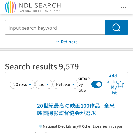
Ope
Jump to main content
Search
Refiners
Search results 9,579
Add
Group
all to
by
My
title
List
20世紀最高の映画100作品 : 全米
映画撮影監督協会が選ぶ
National Diet Library
Other Libraries in Japan