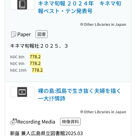
キネマ旬報 ２０２４年 キネマ旬
報ベスト・テン発表号
Other Libraries in Japan
Paper
図書
キネマ旬報社
２０２５．３
778.2
NDC 8th
778.2
NDC 9th
778.2
NDC 10th
裸の島:孤島で生き抜く夫婦を描く
一大抒情詩
Other Libraries in Japan
Recording Media
映像資料
新藤 兼人
広島県立図書館
2025.03