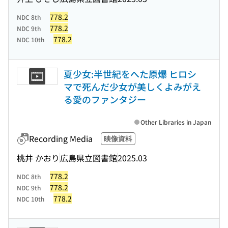
778.2
NDC 8th
778.2
NDC 9th
778.2
NDC 10th
夏少女:半世紀をへた原爆 ヒロシ
マで死んだ少女が美しくよみがえ
る愛のファンタジー
Other Libraries in Japan
Recording Media
映像資料
桃井 かおり
広島県立図書館
2025.03
778.2
NDC 8th
778.2
NDC 9th
778.2
NDC 10th