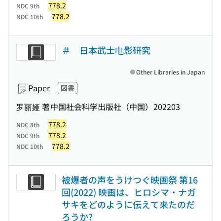
778.2
NDC 9th
778.2
NDC 10th
＃ 日本武士电影研究
Other Libraries in Japan
Paper
図書
罗丽娅 著
中国社会科学出版社（中国）
202203
778.2
NDC 8th
778.2
NDC 9th
778.2
NDC 10th
被爆者の声をうけつぐ映画祭 第16
回(2022) 映画は、ヒロシマ・ナガ
サキをどのように伝えて来たのだ
ろうか?