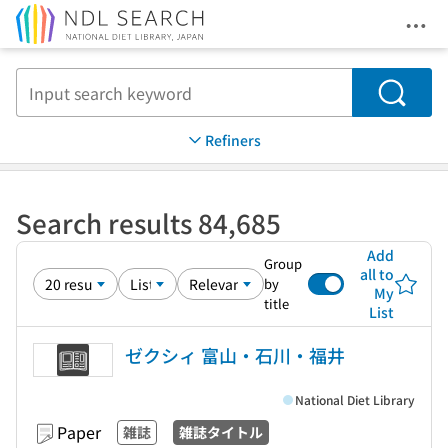
Ope
Jump to main content
Search
Refiners
Search results 84,685
Add
Group
all to
by
My
title
List
ゼクシィ 富山・石川・福井
National Diet Library
Paper
雑誌
雑誌タイトル