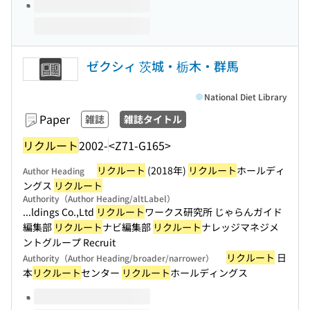
ゼクシィ 茨城・栃木・群馬
National Diet Library
Paper
雑誌
雑誌タイトル
リクルート
2002-
<Z71-G165>
リクルート
(2018年)
リクルート
ホールディ
Author Heading
ングス
リクルート
Authority（Author Heading/altLabel）
...ldings Co.,Ltd
リクルート
ワークス研究所 じゃらんガイド
編集部
リクルート
ナビ編集部
リクルート
ナレッジマネジメ
ントグループ Recruit
リクルート
日
Authority（Author Heading/broader/narrower）
本
リクルート
センター
リクルート
ホールディングス
Volumes of this title