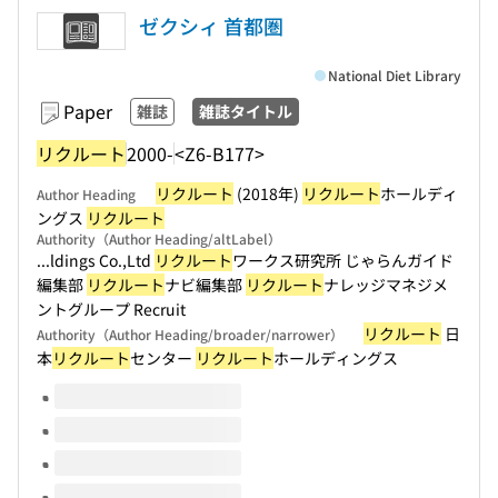
ゼクシィ 首都圏
National Diet Library
Paper
雑誌
雑誌タイトル
リクルート
2000-
<Z6-B177>
リクルート
(2018年)
リクルート
ホールディ
Author Heading
ングス
リクルート
Authority（Author Heading/altLabel）
...ldings Co.,Ltd
リクルート
ワークス研究所 じゃらんガイド
編集部
リクルート
ナビ編集部
リクルート
ナレッジマネジメ
ントグループ Recruit
リクルート
日
Authority（Author Heading/broader/narrower）
本
リクルート
センター
リクルート
ホールディングス
Volumes of this title