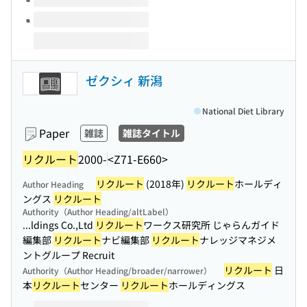
ゼクシィ 新潟
National Diet Library
Paper
雑誌
雑誌タイトル
リクルート
2000-
<Z71-E660>
リクルート
(2018年)
リクルート
ホールディ
Author Heading
ングス
リクルート
Authority（Author Heading/altLabel）
...ldings Co.,Ltd
リクルート
ワークス研究所 じゃらんガイド
編集部
リクルート
ナビ編集部
リクルート
ナレッジマネジメ
ントグループ Recruit
リクルート
日
Authority（Author Heading/broader/narrower）
本
リクルート
センター
リクルート
ホールディングス
Volumes of this title