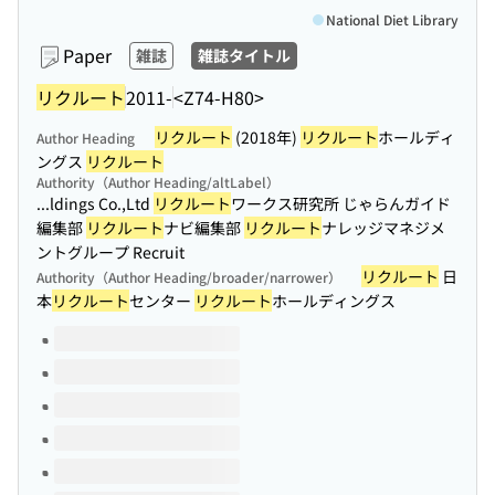
National Diet Library
Paper
雑誌
雑誌タイトル
リクルート
2011-
<Z74-H80>
リクルート
(2018年)
リクルート
ホールディ
Author Heading
ングス
リクルート
Authority（Author Heading/altLabel）
...ldings Co.,Ltd
リクルート
ワークス研究所 じゃらんガイド
編集部
リクルート
ナビ編集部
リクルート
ナレッジマネジメ
ントグループ Recruit
リクルート
日
Authority（Author Heading/broader/narrower）
本
リクルート
センター
リクルート
ホールディングス
Volumes of this title