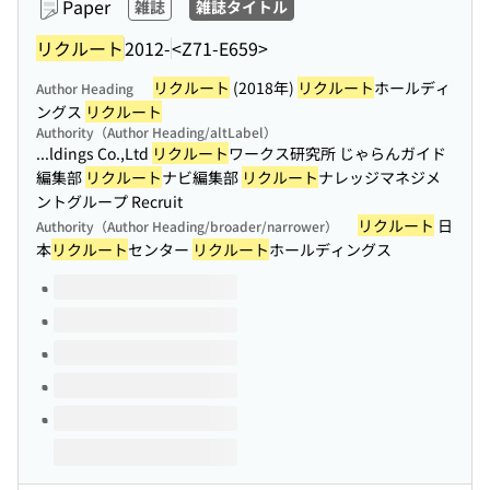
Paper
雑誌
雑誌タイトル
リクルート
2012-
<Z71-E659>
リクルート
(2018年)
リクルート
ホールディ
Author Heading
ングス
リクルート
Authority（Author Heading/altLabel）
...ldings Co.,Ltd
リクルート
ワークス研究所 じゃらんガイド
編集部
リクルート
ナビ編集部
リクルート
ナレッジマネジメ
ントグループ Recruit
リクルート
日
Authority（Author Heading/broader/narrower）
本
リクルート
センター
リクルート
ホールディングス
Volumes of this title