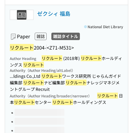
ゼクシィ 福島
National Diet Library
Paper
雑誌
雑誌タイトル
リクルート
2004-
<Z71-M531>
リクルート
(2018年)
リクルート
ホールディ
Author Heading
ングス
リクルート
Authority（Author Heading/altLabel）
...ldings Co.,Ltd
リクルート
ワークス研究所 じゃらんガイド
編集部
リクルート
ナビ編集部
リクルート
ナレッジマネジメ
ントグループ Recruit
リクルート
日
Authority（Author Heading/broader/narrower）
本
リクルート
センター
リクルート
ホールディングス
Volumes of this title