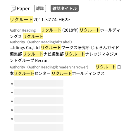
Paper
雑誌
雑誌タイトル
リクルート
2011-
<Z74-H62>
リクルート
(2018年)
リクルート
ホールディ
Author Heading
ングス
リクルート
Authority（Author Heading/altLabel）
...ldings Co.,Ltd
リクルート
ワークス研究所 じゃらんガイド
編集部
リクルート
ナビ編集部
リクルート
ナレッジマネジメ
ントグループ Recruit
リクルート
日
Authority（Author Heading/broader/narrower）
本
リクルート
センター
リクルート
ホールディングス
Volumes of this title