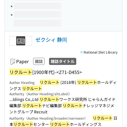
ゼクシィ 静岡
National Diet Library
Paper
雑誌
雑誌タイトル
リクルート
[1900年代]-
<Z71-D455>
リクルート
(2018年)
リクルート
ホールディ
Author Heading
ングス
リクルート
Authority（Author Heading/altLabel）
...ldings Co.,Ltd
リクルート
ワークス研究所 じゃらんガイド
編集部
リクルート
ナビ編集部
リクルート
ナレッジマネジメ
ントグループ Recruit
リクルート
日
Authority（Author Heading/broader/narrower）
本
リクルート
センター
リクルート
ホールディングス