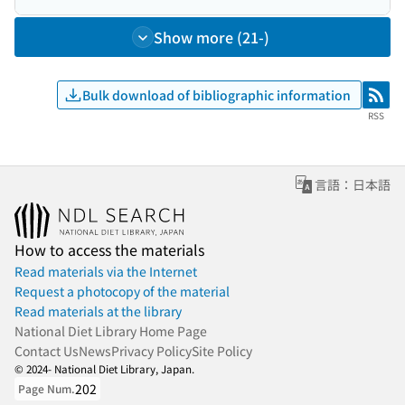
Show more (21-)
Bulk download of bibliographic information
RSS
RSS
言語：日本語
How to access the materials
Read materials via the Internet
Request a photocopy of the material
Read materials at the library
National Diet Library Home Page
Contact Us
News
Privacy Policy
Site Policy
© 2024- National Diet Library, Japan.
202
Page Num.