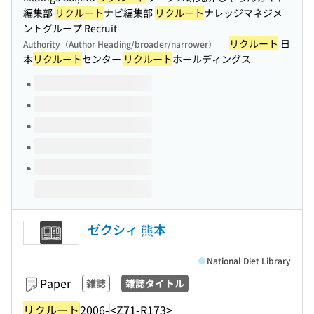
編集部
リクルート
ナビ編集部
リクルート
ナレッジマネジメ
ントグループ Recruit
リクルート
日
Authority（Author Heading/broader/narrower）
本
リクルート
センター
リクルート
ホールディングス
Volumes of this title
ゼクシィ 熊本
National Diet Library
Paper
雑誌
雑誌タイトル
リクルート
2006-
<Z71-R173>