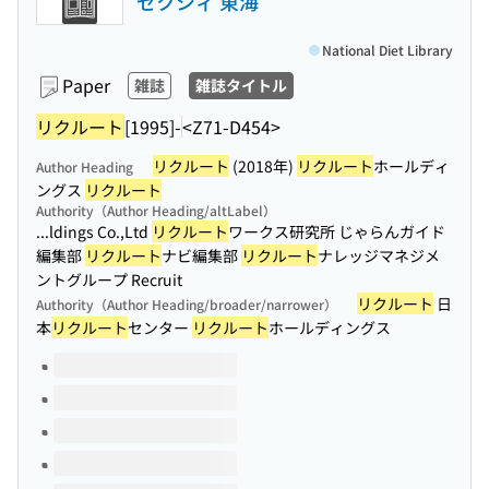
ゼクシィ 東海
National Diet Library
Paper
雑誌
雑誌タイトル
リクルート
[1995]-
<Z71-D454>
リクルート
(2018年)
リクルート
ホールディ
Author Heading
ングス
リクルート
Authority（Author Heading/altLabel）
...ldings Co.,Ltd
リクルート
ワークス研究所 じゃらんガイド
編集部
リクルート
ナビ編集部
リクルート
ナレッジマネジメ
ントグループ Recruit
リクルート
日
Authority（Author Heading/broader/narrower）
本
リクルート
センター
リクルート
ホールディングス
Volumes of this title