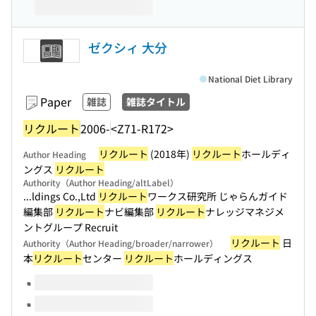
ゼクシィ 大分
National Diet Library
Paper
雑誌
雑誌タイトル
リクルート
2006-
<Z71-R172>
リクルート
(2018年)
リクルート
ホールディ
Author Heading
ングス
リクルート
Authority（Author Heading/altLabel）
...ldings Co.,Ltd
リクルート
ワークス研究所 じゃらんガイド
編集部
リクルート
ナビ編集部
リクルート
ナレッジマネジメ
ントグループ Recruit
リクルート
日
Authority（Author Heading/broader/narrower）
本
リクルート
センター
リクルート
ホールディングス
Volumes of this title