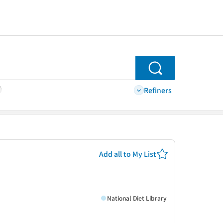
Search
Refiners
Add all to My List
National Diet Library