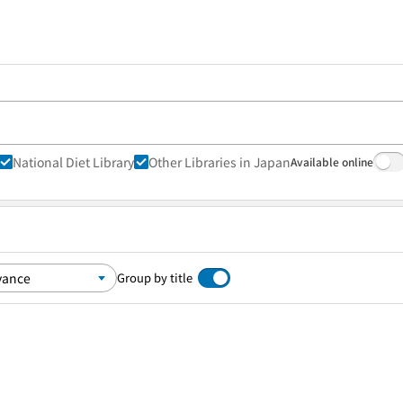
National Diet Library
Other Libraries in Japan
Available online
Group by title