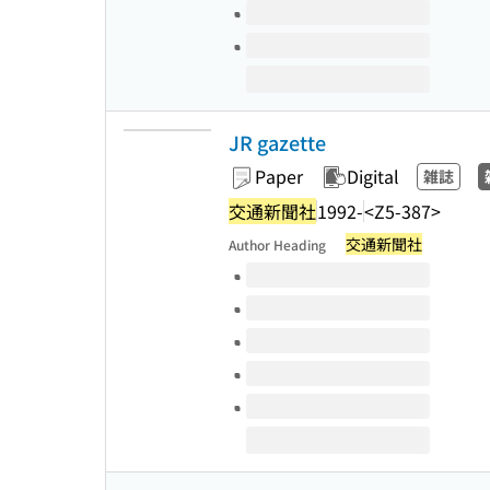
JR gazette
Paper
Digital
雑誌
交通新聞社
1992-
<Z5-387>
交通新聞社
Author Heading
Volumes of this title