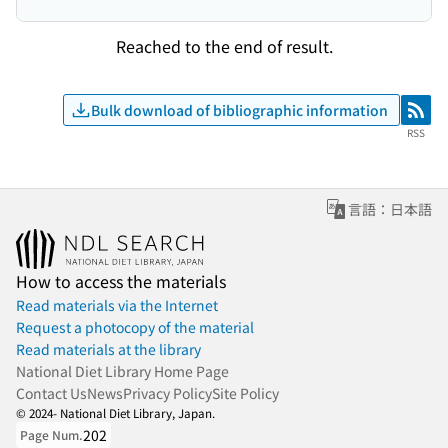
Reached to the end of result.
Bulk download of bibliographic information
RSS
RSS
言語：日本語
How to access the materials
Read materials via the Internet
Request a photocopy of the material
Read materials at the library
National Diet Library Home Page
Contact Us
News
Privacy Policy
Site Policy
© 2024- National Diet Library, Japan.
202
Page Num.