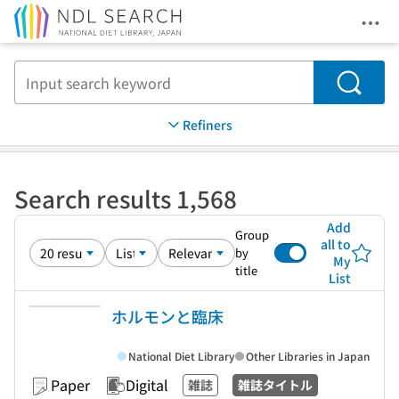
Ope
Jump to main content
Search
Refiners
Search results 1,568
Add
Group
all to
by
My
title
List
ホルモンと臨床
National Diet Library
Other Libraries in Japan
Paper
Digital
雑誌
雑誌タイトル